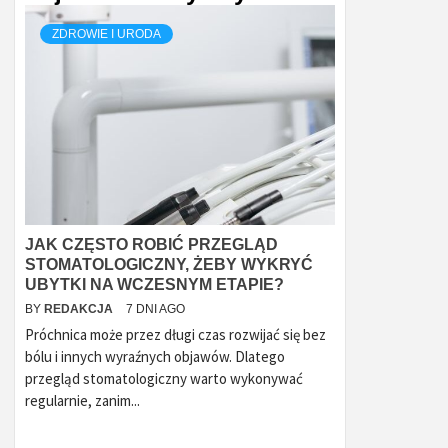
ZDROWIE I URODA
JAK CZĘSTO ROBIĆ PRZEGLĄD
STOMATOLOGICZNY, ŻEBY WYKRYĆ
UBYTKI NA WCZESNYM ETAPIE?
BY
REDAKCJA
7 DNI AGO
Próchnica może przez długi czas rozwijać się bez
bólu i innych wyraźnych objawów. Dlatego
przegląd stomatologiczny warto wykonywać
regularnie, zanim...