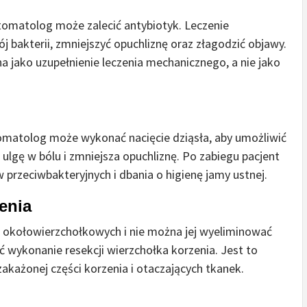
omatolog może zalecić antybiotyk. Leczenie
akterii, zmniejszyć opuchliznę oraz złagodzić objawy.
a jako uzupełnienie leczenia mechanicznego, a nie jako
stomatolog może wykonać nacięcie dziąsła, aby umożliwić
ulgę w bólu i zmniejsza opuchliznę. Po zabiegu pacjent
rzeciwbakteryjnych i dbania o higienę jamy ustnej.
enia
k okołowierzchołkowych i nie można jej wyeliminować
wykonanie resekcji wierzchołka korzenia. Jest to
zakażonej części korzenia i otaczających tkanek.