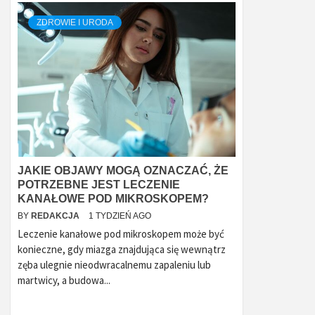
ZDROWIE I URODA
JAKIE OBJAWY MOGĄ OZNACZAĆ, ŻE
POTRZEBNE JEST LECZENIE
KANAŁOWE POD MIKROSKOPEM?
BY
REDAKCJA
1 TYDZIEŃ AGO
Leczenie kanałowe pod mikroskopem może być
konieczne, gdy miazga znajdująca się wewnątrz
zęba ulegnie nieodwracalnemu zapaleniu lub
martwicy, a budowa...