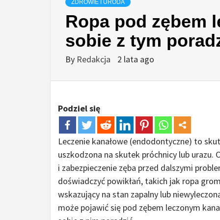
ZDROWIE I URODA
Ropa pod zębem l
sobie z tym porad
By
Redakcja
2 lata ago
Podziel się
Leczenie kanałowe (endodontyczne) to sku
uszkodzona na skutek próchnicy lub urazu. 
i zabezpieczenie zęba przed dalszymi probl
doświadczyć powikłań, takich jak ropa gro
wskazujący na stan zapalny lub niewyleczon
może pojawić się pod zębem leczonym kanał