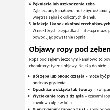
Pęknięcie lub uszkodzenie zęba
Ząb leczony kanałowo może być osłabiony 
wnętrza zęba i okolicznych tkanek.
Infekcja tkanek okołowierzchołkowyc
W niektórych przypadkach infekcja może pr
powodując powstanie ropnia.
Objawy ropy pod zębe
Ropa pod zębem leczonym kanałowo to poważ
charakterystyczne objawy. Należą do nich:
Ból zęba lub okolic dziąsła
– może być pul
podczas gryzienia.
Opuchlizna dziąsła lub twarzy
– związan
Wyciekanie ropy z dziąsła
– czasami ropa
chwilową ulgę w bólu.
Nieprzyjemny zapach z ust
– spowodowa