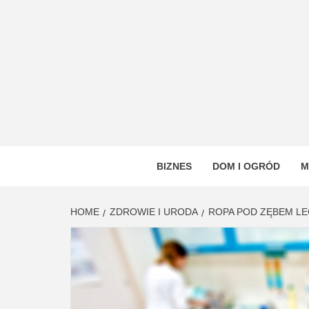
Skip
to
content
VSTYL
OGÓLNOTEMATYCZNY PORTAL INFORMAC
BIZNES
DOM I OGRÓD
M
HOME
ZDROWIE I URODA
ROPA POD ZĘBEM LE