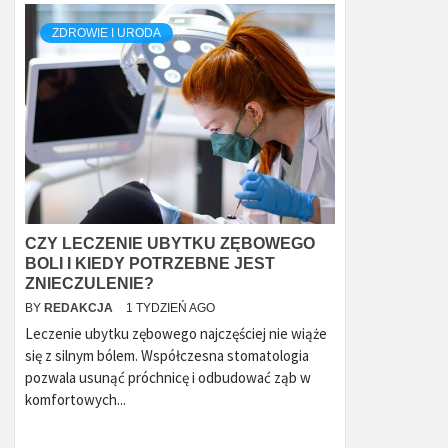
ZDROWIE I URODA
CZY LECZENIE UBYTKU ZĘBOWEGO
BOLI I KIEDY POTRZEBNE JEST
ZNIECZULENIE?
BY
REDAKCJA
1 TYDZIEŃ AGO
Leczenie ubytku zębowego najczęściej nie wiąże
się z silnym bólem. Współczesna stomatologia
pozwala usunąć próchnicę i odbudować ząb w
komfortowych...