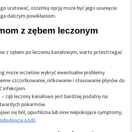
ę go uratować, ostatnią opcją może być jego usunięcie.
biega dalszym powikłaniom.
emom z zębem leczonym
ów z zębem po leczeniu kanałowym, warto przestrzegać
og może wcześnie wykryć ewentualne problemy.
enne szczotkowanie, nitkowanie i stosowanie płynów do
ć infekcjom.
a
– ząb leczony kanałowo jest bardziej podatny na
a twardych pokarmów.
pojawi się ból, opuchlizna lub inne niepokojące symptomy,
ndodoncja Łódź
.