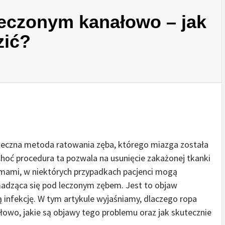
eczonym kanałowo – jak
zić?
teczna metoda ratowania zęba, którego miazga została
Choć procedura ta pozwala na usunięcie zakażonej tkanki
emami, w niektórych przypadkach pacjenci mogą
madząca się pod leczonym zębem. Jest to objaw
ą infekcję. W tym artykule wyjaśniamy, dlaczego ropa
owo, jakie są objawy tego problemu oraz jak skutecznie