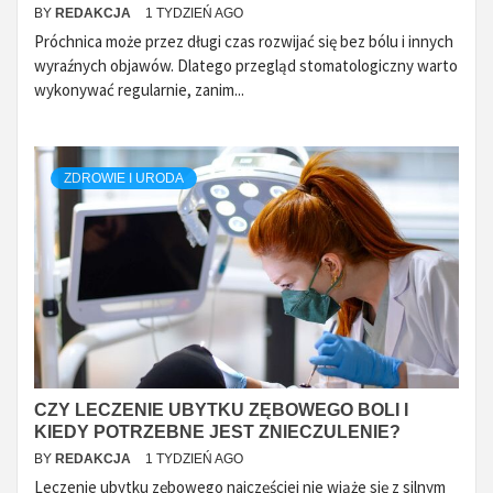
BY
REDAKCJA
1 TYDZIEŃ AGO
Próchnica może przez długi czas rozwijać się bez bólu i innych
wyraźnych objawów. Dlatego przegląd stomatologiczny warto
wykonywać regularnie, zanim...
ZDROWIE I URODA
CZY LECZENIE UBYTKU ZĘBOWEGO BOLI I
KIEDY POTRZEBNE JEST ZNIECZULENIE?
BY
REDAKCJA
1 TYDZIEŃ AGO
Leczenie ubytku zębowego najczęściej nie wiąże się z silnym