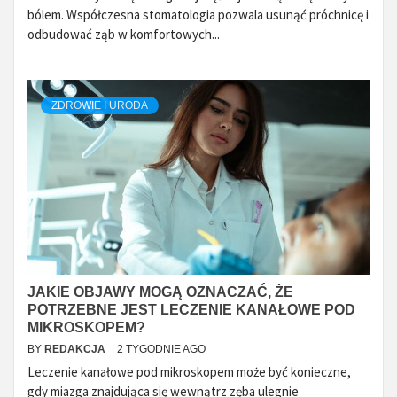
bólem. Współczesna stomatologia pozwala usunąć próchnicę i
odbudować ząb w komfortowych...
ZDROWIE I URODA
JAKIE OBJAWY MOGĄ OZNACZAĆ, ŻE
POTRZEBNE JEST LECZENIE KANAŁOWE POD
MIKROSKOPEM?
BY
REDAKCJA
2 TYGODNIE AGO
Leczenie kanałowe pod mikroskopem może być konieczne,
gdy miazga znajdująca się wewnątrz zęba ulegnie