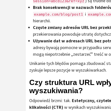
) są trudne d
session=abcd123&ref=xyz
Brak konsekwencji w nazwach folderów
i
example.com/blog/post1
example.co
hierarchii.
Częste zmiany adresów URL bez przek
przekierowania powoduje utratę dotychc
Używanie dat w adresach URL bez pot
adresy bywają pomocne w przypadku ser
mogą niepotrzebnie „zestarzeć” treść w 
Unikanie tych błędów pomaga zbudować stab
zyskuje lepsze pozycje w wyszukiwarkach.
Czy struktura URL wpł
wyszukiwania?
Odpowiedź brzmi: tak.
Estetyczny, czytel
klikalności (CTR)
w wynikach wyszukiwania. 