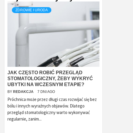
ZDROWIE I URODA
JAK CZĘSTO ROBIĆ PRZEGLĄD
STOMATOLOGICZNY, ŻEBY WYKRYĆ
UBYTKI NA WCZESNYM ETAPIE?
BY
REDAKCJA
7 DNI AGO
Próchnica może przez długi czas rozwijać się bez
bólu i innych wyraźnych objawów. Dlatego
przegląd stomatologiczny warto wykonywać
regularnie, zanim...