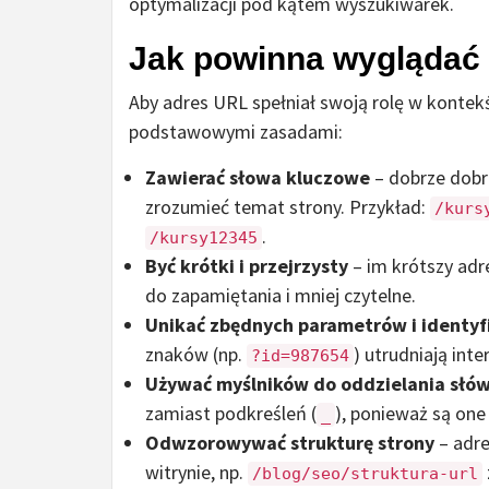
optymalizacji pod kątem wyszukiwarek.
Jak powinna wyglądać 
Aby adres URL spełniał swoją rolę w kontek
podstawowymi zasadami:
Zawierać słowa kluczowe
– dobrze dobr
zrozumieć temat strony. Przykład:
/kurs
.
/kursy12345
Być krótki i przejrzysty
– im krótszy adre
do zapamiętania i mniej czytelne.
Unikać zbędnych parametrów i identy
znaków (np.
) utrudniają int
?id=987654
Używać myślników do oddzielania słó
zamiast podkreśleń (
), ponieważ są one
_
Odwzorowywać strukturę strony
– adre
witrynie, np.
/blog/seo/struktura-url