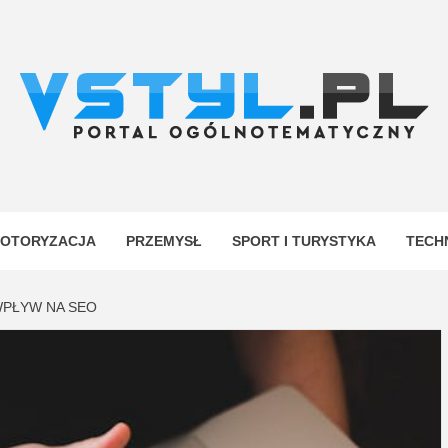
.PL
YJNY
OTORYZACJA
PRZEMYSŁ
SPORT I TURYSTYKA
TECH
WPŁYW NA SEO