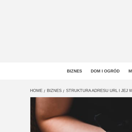
Skip
to
content
VSTYL
OGÓLNOTEMATYCZNY PORTAL INFORMAC
BIZNES
DOM I OGRÓD
M
HOME
BIZNES
STRUKTURA ADRESU URL I JEJ 