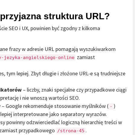
przyjazna struktura URL?
ście SEO i UX, powinien być zgodny z kilkoma
ane frazy w adresie URL pomagają wyszukiwarkom
zamiast
y-jezyka-angielskiego-online
s, tym lepiej. Zbyt długie i złożone URL-e są trudniejsze
fikatorów
– liczby, znaki specjalne czy przypadkowe ciągi
erpretację i nie wnoszą wartości SEO.
w
– Google rekomenduje stosowanie myślników (
)
-
 lepiej interpretowane jako separatory wyrazów.
sy powinny odzwierciedlać logiczną hierarchię treści w
zamiast przypadkowego
.
/strona-45