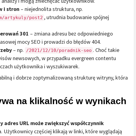
o analizy i mogą zniechęcać użytkowników.
 i stron
– niejednolita struktura, np.
, utrudnia budowanie spójnej
m/artykuly/post2
ierowań 301
– zmiana adresu bez odpowiedniego
zasowej mocy SEO i prowadzi do błędów 404.
rzeby
– np.
. Choć takie
/2021/12/10/poradnik-seo
wisów newsowych, w przypadku evergreen contentu
oczach użytkownika i wyszukiwarek.
ilną i dobrze zoptymalizowaną strukturę witryny, która
ywa na klikalność w wynikach
ny adres URL może zwiększyć współczynnik
Użytkownicy częściej klikają w linki, które wyglądają