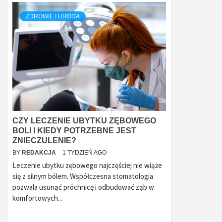
ZDROWIE I URODA
CZY LECZENIE UBYTKU ZĘBOWEGO
BOLI I KIEDY POTRZEBNE JEST
ZNIECZULENIE?
BY
REDAKCJA
1 TYDZIEŃ AGO
Leczenie ubytku zębowego najczęściej nie wiąże
się z silnym bólem. Współczesna stomatologia
pozwala usunąć próchnicę i odbudować ząb w
komfortowych...