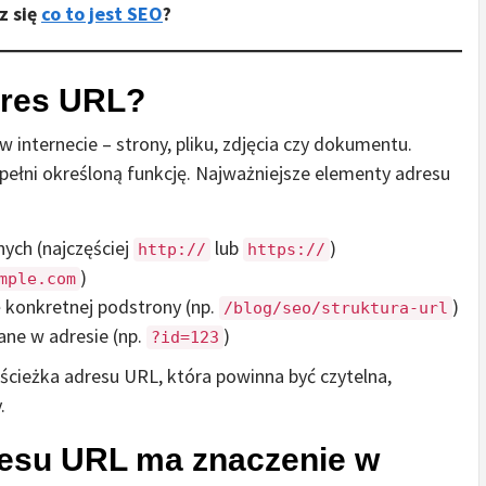
z się
co to jest SEO
?
dres URL?
 internecie – strony, pliku, zdjęcia czy dokumentu.
a pełni określoną funkcję. Najważniejsze elementy adresu
nych (najczęściej
lub
)
http://
https://
)
mple.com
ę konkretnej podstrony (np.
)
/blog/seo/struktura-url
ne w adresie (np.
)
?id=123
cieżka adresu URL, która powinna być czytelna,
.
resu URL ma znaczenie w