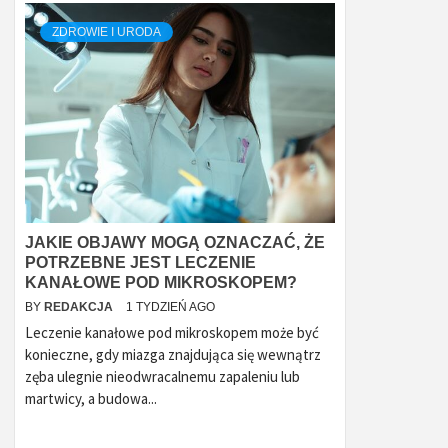
ZDROWIE I URODA
JAKIE OBJAWY MOGĄ OZNACZAĆ, ŻE
POTRZEBNE JEST LECZENIE
KANAŁOWE POD MIKROSKOPEM?
BY
REDAKCJA
1 TYDZIEŃ AGO
Leczenie kanałowe pod mikroskopem może być
konieczne, gdy miazga znajdująca się wewnątrz
zęba ulegnie nieodwracalnemu zapaleniu lub
martwicy, a budowa...