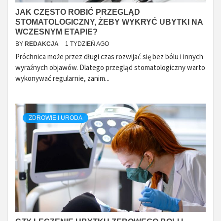
JAK CZĘSTO ROBIĆ PRZEGLĄD
STOMATOLOGICZNY, ŻEBY WYKRYĆ UBYTKI NA
WCZESNYM ETAPIE?
BY
REDAKCJA
1 TYDZIEŃ AGO
Próchnica może przez długi czas rozwijać się bez bólu i innych
wyraźnych objawów. Dlatego przegląd stomatologiczny warto
wykonywać regularnie, zanim...
ZDROWIE I URODA