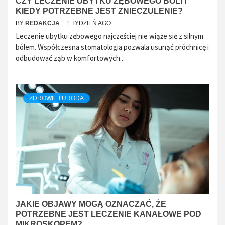
CZY LECZENIE UBYTKU ZĘBOWEGO BOLI I
KIEDY POTRZEBNE JEST ZNIECZULENIE?
BY
REDAKCJA
1 TYDZIEŃ AGO
Leczenie ubytku zębowego najczęściej nie wiąże się z silnym
bólem. Współczesna stomatologia pozwala usunąć próchnicę i
odbudować ząb w komfortowych...
ZDROWIE I URODA
JAKIE OBJAWY MOGĄ OZNACZAĆ, ŻE
POTRZEBNE JEST LECZENIE KANAŁOWE POD
MIKROSKOPEM?