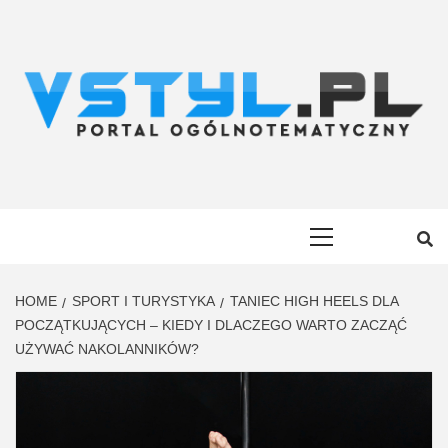
Skip
to
content
VSTYL.PL
OGÓLNOTEMATYCZNY PORTAL INFORMACYJNY
Primary
Menu
HOME
SPORT I TURYSTYKA
TANIEC HIGH HEELS DLA
POCZĄTKUJĄCYCH – KIEDY I DLACZEGO WARTO ZACZĄĆ
UŻYWAĆ NAKOLANNIKÓW?