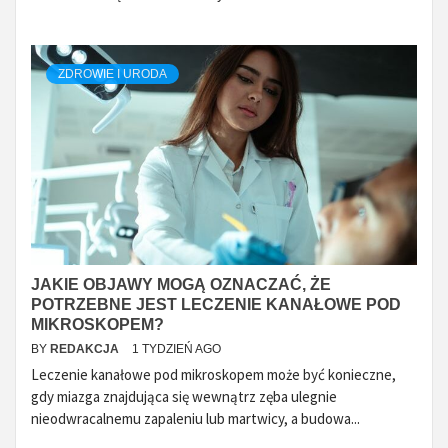
ZDROWIE I URODA
JAKIE OBJAWY MOGĄ OZNACZAĆ, ŻE
POTRZEBNE JEST LECZENIE KANAŁOWE POD
MIKROSKOPEM?
BY
REDAKCJA
1 TYDZIEŃ AGO
Leczenie kanałowe pod mikroskopem może być konieczne,
gdy miazga znajdująca się wewnątrz zęba ulegnie
nieodwracalnemu zapaleniu lub martwicy, a budowa...