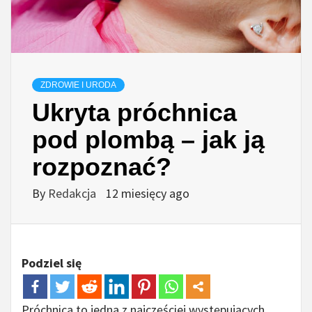
ZDROWIE I URODA
Ukryta próchnica
pod plombą – jak ją
rozpoznać?
By
Redakcja
12 miesięcy ago
Podziel się
Próchnica to jedna z najczęściej występujących