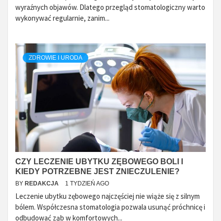
wyraźnych objawów. Dlatego przegląd stomatologiczny warto
wykonywać regularnie, zanim...
ZDROWIE I URODA
CZY LECZENIE UBYTKU ZĘBOWEGO BOLI I
KIEDY POTRZEBNE JEST ZNIECZULENIE?
BY
REDAKCJA
1 TYDZIEŃ AGO
Leczenie ubytku zębowego najczęściej nie wiąże się z silnym
bólem. Współczesna stomatologia pozwala usunąć próchnicę i
odbudować ząb w komfortowych...