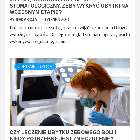
STOMATOLOGICZNY, ŻEBY WYKRYĆ UBYTKI NA
WCZESNYM ETAPIE?
BY
REDAKCJA
1 TYDZIEŃ AGO
Próchnica może przez długi czas rozwijać się bez bólu i innych
wyraźnych objawów. Dlatego przegląd stomatologiczny warto
wykonywać regularnie, zanim...
ZDROWIE I URODA
CZY LECZENIE UBYTKU ZĘBOWEGO BOLI I
KIEDY POTRZEBNE JEST ZNIECZULENIE?