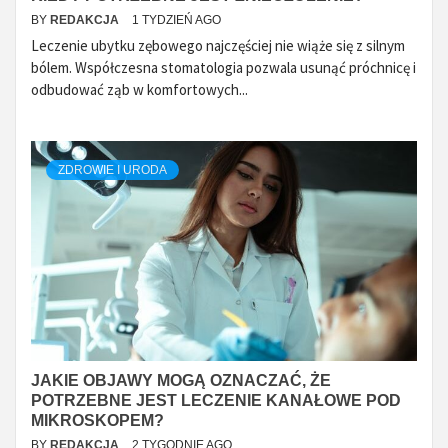
BY
REDAKCJA
1 TYDZIEŃ AGO
Leczenie ubytku zębowego najczęściej nie wiąże się z silnym
bólem. Współczesna stomatologia pozwala usunąć próchnicę i
odbudować ząb w komfortowych...
ZDROWIE I URODA
JAKIE OBJAWY MOGĄ OZNACZAĆ, ŻE
POTRZEBNE JEST LECZENIE KANAŁOWE POD
MIKROSKOPEM?
BY
REDAKCJA
2 TYGODNIE AGO