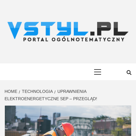
Skip
to
content
VSTYL.PL
OGÓLNOTEMATYCZNY PORTAL INFORMACYJNY
Primary
Menu
HOME
TECHNOLOGIA
UPRAWNIENIA
ELEKTROENERGETYCZNE SEP – PRZEGLĄD!