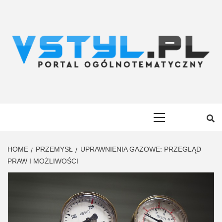
Skip
to
content
VSTYL.PL
OGÓLNOTEMATYCZNY PORTAL INFORMACYJNY
Primary
Menu
HOME
PRZEMYSŁ
UPRAWNIENIA GAZOWE: PRZEGLĄD
PRAW I MOŻLIWOŚCI