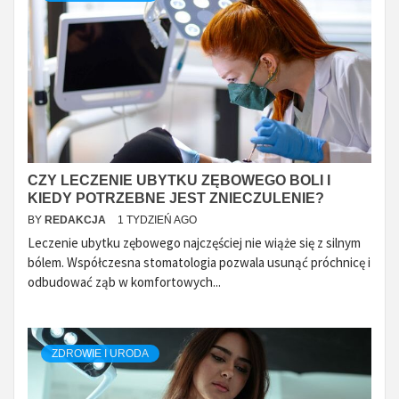
CZY LECZENIE UBYTKU ZĘBOWEGO BOLI I
KIEDY POTRZEBNE JEST ZNIECZULENIE?
BY
REDAKCJA
1 TYDZIEŃ AGO
Leczenie ubytku zębowego najczęściej nie wiąże się z silnym
bólem. Współczesna stomatologia pozwala usunąć próchnicę i
odbudować ząb w komfortowych...
ZDROWIE I URODA