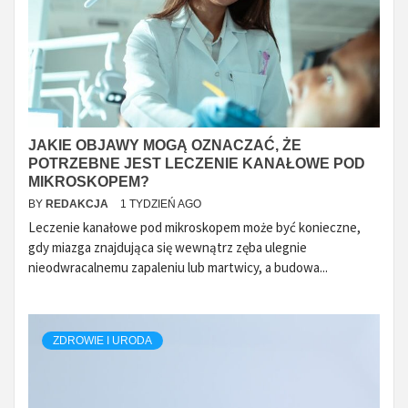
JAKIE OBJAWY MOGĄ OZNACZAĆ, ŻE
POTRZEBNE JEST LECZENIE KANAŁOWE POD
MIKROSKOPEM?
BY
REDAKCJA
1 TYDZIEŃ AGO
Leczenie kanałowe pod mikroskopem może być konieczne,
gdy miazga znajdująca się wewnątrz zęba ulegnie
nieodwracalnemu zapaleniu lub martwicy, a budowa...
ZDROWIE I URODA