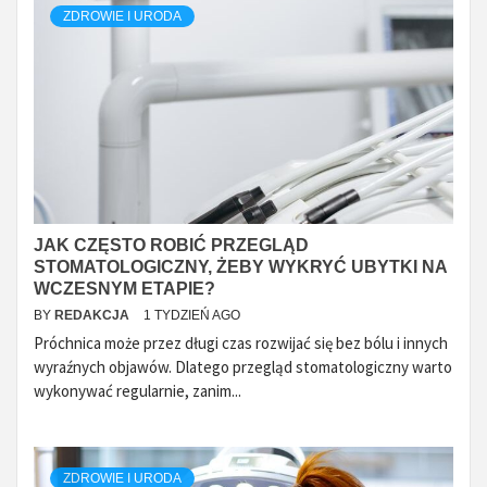
ZDROWIE I URODA
JAK CZĘSTO ROBIĆ PRZEGLĄD
STOMATOLOGICZNY, ŻEBY WYKRYĆ UBYTKI NA
WCZESNYM ETAPIE?
BY
REDAKCJA
1 TYDZIEŃ AGO
Próchnica może przez długi czas rozwijać się bez bólu i innych
wyraźnych objawów. Dlatego przegląd stomatologiczny warto
wykonywać regularnie, zanim...
ZDROWIE I URODA