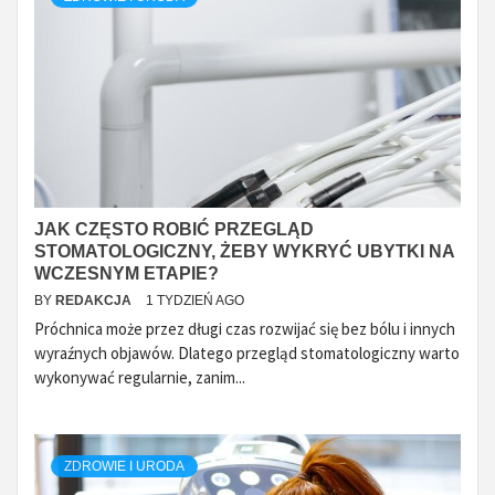
JAK CZĘSTO ROBIĆ PRZEGLĄD
STOMATOLOGICZNY, ŻEBY WYKRYĆ UBYTKI NA
WCZESNYM ETAPIE?
BY
REDAKCJA
1 TYDZIEŃ AGO
Próchnica może przez długi czas rozwijać się bez bólu i innych
wyraźnych objawów. Dlatego przegląd stomatologiczny warto
wykonywać regularnie, zanim...
ZDROWIE I URODA