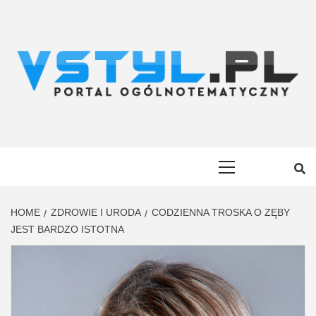
Skip
to
content
VSTYL.PL
OGÓLNOTEMATYCZNY PORTAL INFORMACYJNY
Primary
Menu
HOME
ZDROWIE I URODA
CODZIENNA TROSKA O ZĘBY
JEST BARDZO ISTOTNA