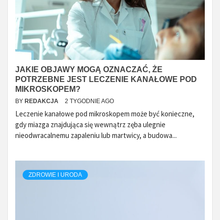
JAKIE OBJAWY MOGĄ OZNACZAĆ, ŻE
POTRZEBNE JEST LECZENIE KANAŁOWE POD
MIKROSKOPEM?
BY
REDAKCJA
2 TYGODNIE AGO
Leczenie kanałowe pod mikroskopem może być konieczne,
gdy miazga znajdująca się wewnątrz zęba ulegnie
nieodwracalnemu zapaleniu lub martwicy, a budowa...
ZDROWIE I URODA