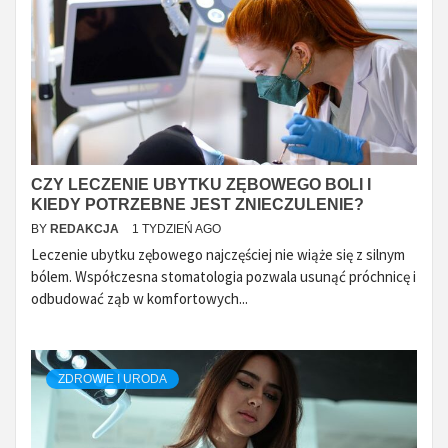
CZY LECZENIE UBYTKU ZĘBOWEGO BOLI I
KIEDY POTRZEBNE JEST ZNIECZULENIE?
BY
REDAKCJA
1 TYDZIEŃ AGO
Leczenie ubytku zębowego najczęściej nie wiąże się z silnym
bólem. Współczesna stomatologia pozwala usunąć próchnicę i
odbudować ząb w komfortowych...
ZDROWIE I URODA