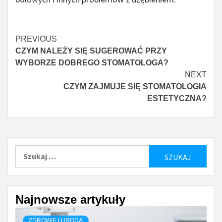
Continue
PREVIOUS
CZYM NALEŻY SIĘ SUGEROWAĆ PRZY
Reading
WYBORZE DOBREGO STOMATOLOGA?
NEXT
CZYM ZAJMUJE SIĘ STOMATOLOGIA
ESTETYCZNA?
Szukaj:
Najnowsze artykuły
ZDROWIE I URODA