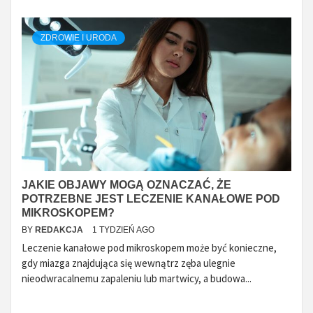
ZDROWIE I URODA
JAKIE OBJAWY MOGĄ OZNACZAĆ, ŻE
POTRZEBNE JEST LECZENIE KANAŁOWE POD
MIKROSKOPEM?
BY
REDAKCJA
1 TYDZIEŃ AGO
Leczenie kanałowe pod mikroskopem może być konieczne,
gdy miazga znajdująca się wewnątrz zęba ulegnie
nieodwracalnemu zapaleniu lub martwicy, a budowa...