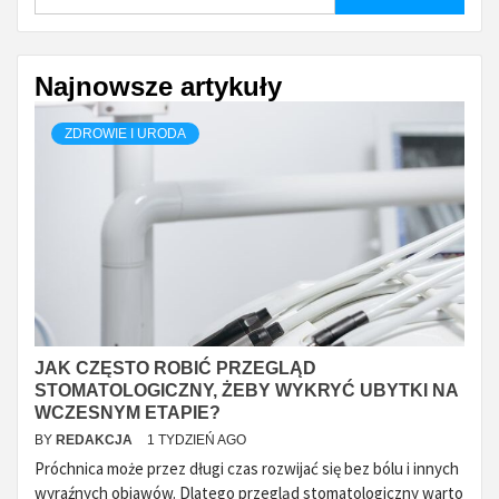
Najnowsze artykuły
ZDROWIE I URODA
JAK CZĘSTO ROBIĆ PRZEGLĄD
STOMATOLOGICZNY, ŻEBY WYKRYĆ UBYTKI NA
WCZESNYM ETAPIE?
BY
REDAKCJA
1 TYDZIEŃ AGO
Próchnica może przez długi czas rozwijać się bez bólu i innych
wyraźnych objawów. Dlatego przegląd stomatologiczny warto