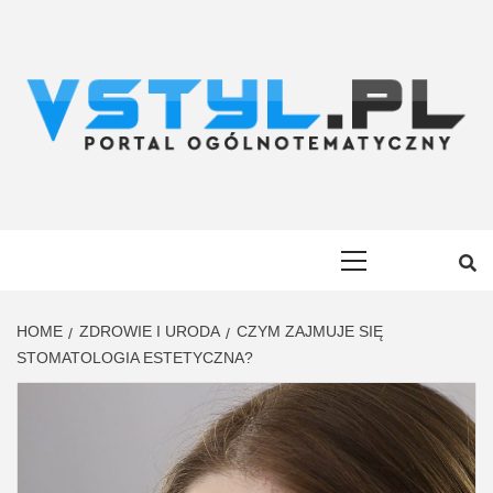
Skip
to
content
VSTYL.PL
OGÓLNOTEMATYCZNY PORTAL INFORMACYJNY
Primary
Menu
HOME
ZDROWIE I URODA
CZYM ZAJMUJE SIĘ
STOMATOLOGIA ESTETYCZNA?