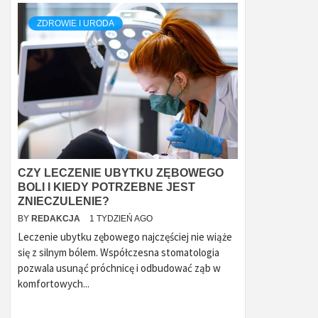
ZDROWIE I URODA
CZY LECZENIE UBYTKU ZĘBOWEGO
BOLI I KIEDY POTRZEBNE JEST
ZNIECZULENIE?
BY
REDAKCJA
1 TYDZIEŃ AGO
Leczenie ubytku zębowego najczęściej nie wiąże
się z silnym bólem. Współczesna stomatologia
pozwala usunąć próchnicę i odbudować ząb w
komfortowych...