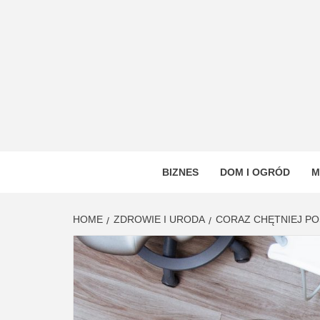
Skip
to
content
VSTYL
OGÓLNOTEMATYCZNY PORTAL INFORMAC
BIZNES
DOM I OGRÓD
M
HOME
ZDROWIE I URODA
CORAZ CHĘTNIEJ P