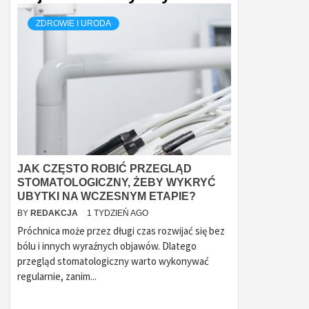
ZDROWIE I URODA
JAK CZĘSTO ROBIĆ PRZEGLĄD
STOMATOLOGICZNY, ŻEBY WYKRYĆ
UBYTKI NA WCZESNYM ETAPIE?
BY
REDAKCJA
1 TYDZIEŃ AGO
Próchnica może przez długi czas rozwijać się bez
bólu i innych wyraźnych objawów. Dlatego
przegląd stomatologiczny warto wykonywać
regularnie, zanim...