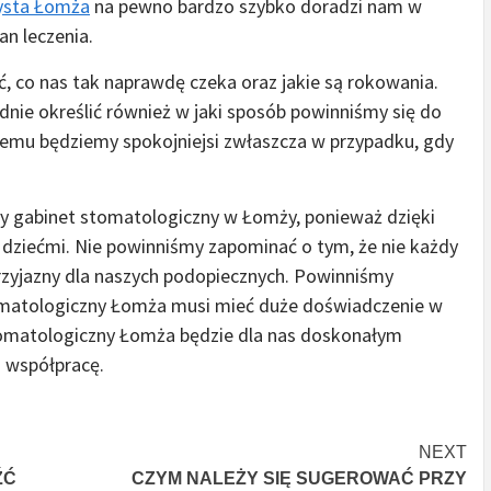
ysta Łomża
na pewno bardzo szybko doradzi nam w
an leczenia.
ć, co nas tak naprawdę czeka oraz jakie są rokowania.
nie określić również w jaki sposób powinniśmy się do
temu będziemy spokojniejsi zwłaszcza w przypadku, gdy
 gabinet stomatologiczny w Łomży, ponieważ dzięki
ziećmi. Nie powinniśmy zapominać o tym, że nie każdy
zyjazny dla naszych podopiecznych. Powinniśmy
tomatologiczny Łomża musi mieć duże doświadczenie w
stomatologiczny Łomża będzie dla nas doskonałym
m współpracę.
NEXT
ŹĆ
CZYM NALEŻY SIĘ SUGEROWAĆ PRZY