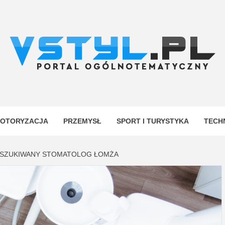
.PL
YJNY
OTORYZACJA
PRZEMYSŁ
SPORT I TURYSTYKA
TECH
OSZUKIWANY STOMATOLOG ŁOMŻA