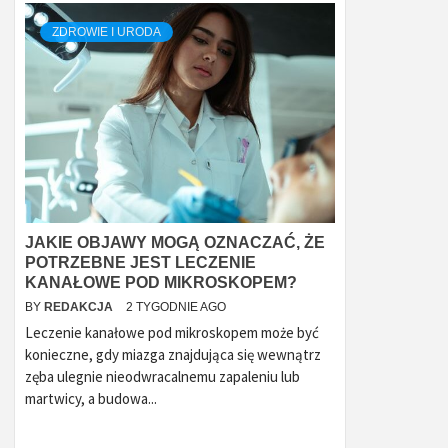
ZDROWIE I URODA
JAKIE OBJAWY MOGĄ OZNACZAĆ, ŻE
POTRZEBNE JEST LECZENIE
KANAŁOWE POD MIKROSKOPEM?
BY
REDAKCJA
2 TYGODNIE AGO
Leczenie kanałowe pod mikroskopem może być
konieczne, gdy miazga znajdująca się wewnątrz
zęba ulegnie nieodwracalnemu zapaleniu lub
martwicy, a budowa...