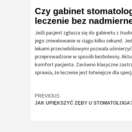
Czy gabinet stomatolo
leczenie bez nadmiern
Jeśli pacjent zgłasza się do gabinetu z tr
jego zniwelowanie w ciągu kilku sekund. J
lekami przeciwbólowymi pozwala uśmierzyć 
przeprowadzone w sposób bezbolesny. Aktualn
komfort pacjenta. Zarówno klasyczne zastrz
sprawia, że leczenie jest łatwiejsze dla specj
Continue
PREVIOUS
JAK UPIĘKSZYĆ ZĘBY U STOMATOLOGA
Reading