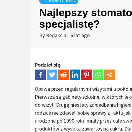
ZDROWIE I URODA
Najlepszy stomato
specjalistę?
By
Redakcja
6 lat ago
Podziel się
Obawa przed regularnymi wizytami u pokolen
Pierwszą są gabinety szkolne, w których lek
do wizyt. Drugą niestety zaniedbania higien
rodzice nie zdawali sobie sprawy z faktu ja
urodzone po 1990 roku miały przez całe swoj
produktów z wysoką zawartością cukru. Dlat