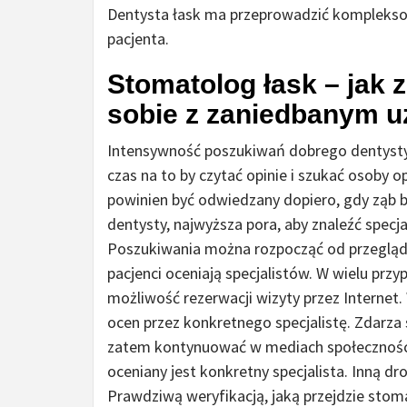
Dentysta łask ma przeprowadzić komplekso
pacjenta.
Stomatolog łask – jak z
sobie z zaniedbanym 
Intensywność poszukiwań dobrego dentysty z
czas na to by czytać opinie i szukać osoby o
powinien być odwiedzany dopiero, gdy ząb bol
dentysty, najwyższa pora, aby znaleźć specja
Poszukiwania można rozpocząć od przeglądu 
pacjenci oceniają specjalistów. W wielu prz
możliwość rezerwacji wizyty przez Internet
ocen przez konkretnego specjalistę. Zdarza
zatem kontynuować w mediach społecznościo
oceniany jest konkretny specjalista. Inną dro
Prawdziwą weryfikacją, jaką przejdzie stoma