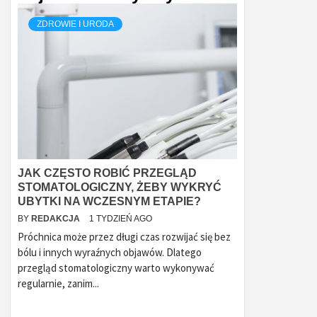
ZDROWIE I URODA
JAK CZĘSTO ROBIĆ PRZEGLĄD
STOMATOLOGICZNY, ŻEBY WYKRYĆ
UBYTKI NA WCZESNYM ETAPIE?
BY
REDAKCJA
1 TYDZIEŃ AGO
Próchnica może przez długi czas rozwijać się bez
bólu i innych wyraźnych objawów. Dlatego
przegląd stomatologiczny warto wykonywać
regularnie, zanim...