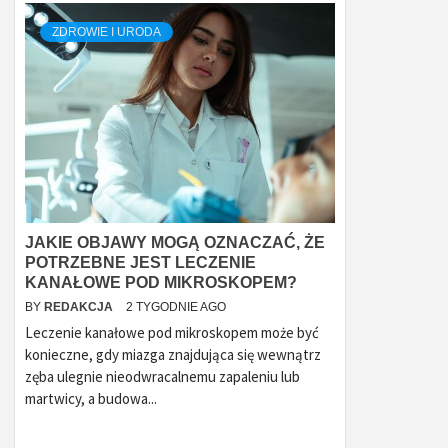
ZDROWIE I URODA
JAKIE OBJAWY MOGĄ OZNACZAĆ, ŻE
POTRZEBNE JEST LECZENIE
KANAŁOWE POD MIKROSKOPEM?
BY
REDAKCJA
2 TYGODNIE AGO
Leczenie kanałowe pod mikroskopem może być
konieczne, gdy miazga znajdująca się wewnątrz
zęba ulegnie nieodwracalnemu zapaleniu lub
martwicy, a budowa...