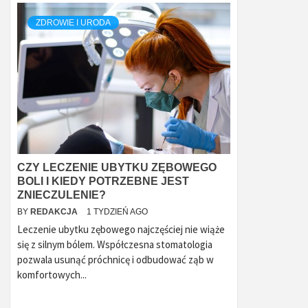
ZDROWIE I URODA
CZY LECZENIE UBYTKU ZĘBOWEGO
BOLI I KIEDY POTRZEBNE JEST
ZNIECZULENIE?
BY
REDAKCJA
1 TYDZIEŃ AGO
Leczenie ubytku zębowego najczęściej nie wiąże
się z silnym bólem. Współczesna stomatologia
pozwala usunąć próchnicę i odbudować ząb w
komfortowych...