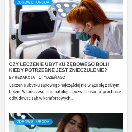
ZDROWIE I URODA
CZY LECZENIE UBYTKU ZĘBOWEGO BOLI I
KIEDY POTRZEBNE JEST ZNIECZULENIE?
BY
REDAKCJA
1 TYDZIEŃ AGO
Leczenie ubytku zębowego najczęściej nie wiąże się z silnym
bólem. Współczesna stomatologia pozwala usunąć próchnicę i
odbudować ząb w komfortowych...
ZDROWIE I URODA