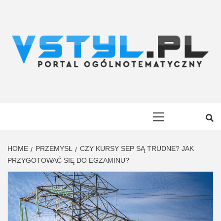
Skip
to
content
VSTYL.PL
OGÓLNOTEMATYCZNY PORTAL INFORMACYJNY
Primary
Menu
HOME
PRZEMYSŁ
CZY KURSY SEP SĄ TRUDNE? JAK
PRZYGOTOWAĆ SIĘ DO EGZAMINU?