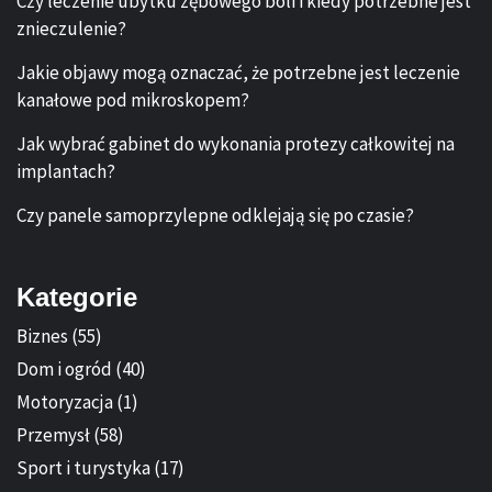
Czy leczenie ubytku zębowego boli i kiedy potrzebne jest
znieczulenie?
Jakie objawy mogą oznaczać, że potrzebne jest leczenie
kanałowe pod mikroskopem?
Jak wybrać gabinet do wykonania protezy całkowitej na
implantach?
Czy panele samoprzylepne odklejają się po czasie?
Kategorie
Biznes
(55)
Dom i ogród
(40)
Motoryzacja
(1)
Przemysł
(58)
Sport i turystyka
(17)