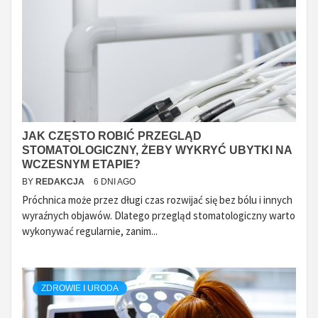
JAK CZĘSTO ROBIĆ PRZEGLĄD
STOMATOLOGICZNY, ŻEBY WYKRYĆ UBYTKI NA
WCZESNYM ETAPIE?
BY
REDAKCJA
6 DNI AGO
Próchnica może przez długi czas rozwijać się bez bólu i innych
wyraźnych objawów. Dlatego przegląd stomatologiczny warto
wykonywać regularnie, zanim...
ZDROWIE I URODA