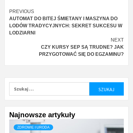
Continue
PREVIOUS
AUTOMAT DO BITEJ ŚMIETANY I MASZYNA DO
Reading
LODÓW TRADYCYJNYCH: SEKRET SUKCESU W
LODZIARNI
NEXT
CZY KURSY SEP SĄ TRUDNE? JAK
PRZYGOTOWAĆ SIĘ DO EGZAMINU?
Szukaj:
Najnowsze artykuły
ZDROWIE I URODA