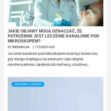
JAKIE OBJAWY MOGĄ OZNACZAĆ, ŻE
POTRZEBNE JEST LECZENIE KANAŁOWE POD
MIKROSKOPEM?
BY
REDAKCJA
1 TYDZIEŃ AGO
Leczenie kanałowe pod mikroskopem może być konieczne,
gdy miazga znajdująca się wewnątrz zęba ulegnie
nieodwracalnemu zapaleniu lub martwicy, a budowa...
ZDROWIE I URODA