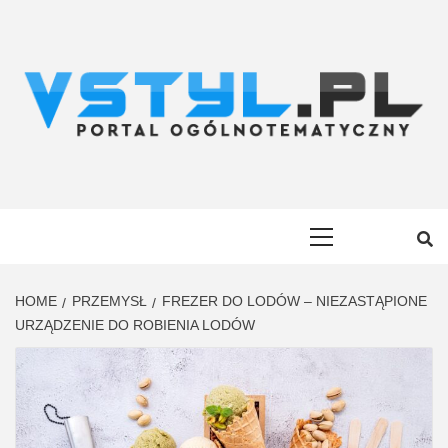
Skip
to
content
VSTYL.PL
OGÓLNOTEMATYCZNY PORTAL INFORMACYJNY
Primary
Menu
HOME
PRZEMYSŁ
FREZER DO LODÓW – NIEZASTĄPIONE
URZĄDZENIE DO ROBIENIA LODÓW