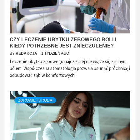
CZY LECZENIE UBYTKU ZĘBOWEGO BOLI I
KIEDY POTRZEBNE JEST ZNIECZULENIE?
BY
REDAKCJA
1 TYDZIEŃ AGO
Leczenie ubytku zębowego najczęściej nie wiąże się z silnym
bólem. Współczesna stomatologia pozwala usunąć próchnicę i
odbudować ząb w komfortowych...
ZDROWIE I URODA