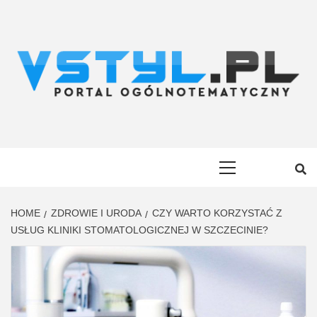
Skip
to
content
VSTYL.PL
OGÓLNOTEMATYCZNY PORTAL INFORMACYJNY
Primary
Menu
HOME
ZDROWIE I URODA
CZY WARTO KORZYSTAĆ Z
USŁUG KLINIKI STOMATOLOGICZNEJ W SZCZECINIE?