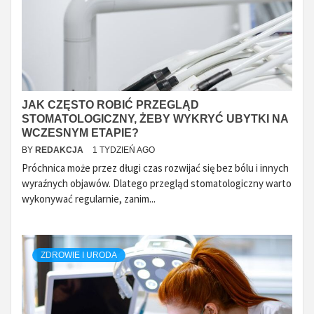
JAK CZĘSTO ROBIĆ PRZEGLĄD
STOMATOLOGICZNY, ŻEBY WYKRYĆ UBYTKI NA
WCZESNYM ETAPIE?
BY
REDAKCJA
1 TYDZIEŃ AGO
Próchnica może przez długi czas rozwijać się bez bólu i innych
wyraźnych objawów. Dlatego przegląd stomatologiczny warto
wykonywać regularnie, zanim...
ZDROWIE I URODA