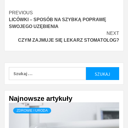
Continue
PREVIOUS
LICÓWKI – SPOSÓB NA SZYBKĄ POPRAWĘ
Reading
SWOJEGO UZĘBIENIA
NEXT
CZYM ZAJMUJE SIĘ LEKARZ STOMATOLOG?
Szukaj:
Najnowsze artykuły
ZDROWIE I URODA