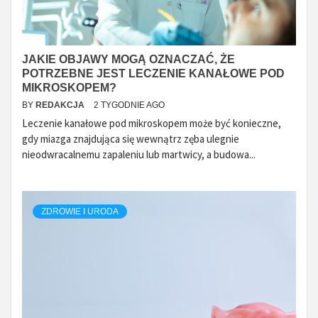
JAKIE OBJAWY MOGĄ OZNACZAĆ, ŻE
POTRZEBNE JEST LECZENIE KANAŁOWE POD
MIKROSKOPEM?
BY
REDAKCJA
2 TYGODNIE AGO
Leczenie kanałowe pod mikroskopem może być konieczne,
gdy miazga znajdująca się wewnątrz zęba ulegnie
nieodwracalnemu zapaleniu lub martwicy, a budowa...
ZDROWIE I URODA