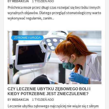
BY
REDAKCJA
1 TYDZIEŃ AGO
Próchnica może przez długi czas rozwijać się bez bólu i innych
wyraźnych objawów. Dlatego przegląd stomatologiczny warto
wykonywać regularnie, zanim...
ZDROWIE I URODA
CZY LECZENIE UBYTKU ZĘBOWEGO BOLI I
KIEDY POTRZEBNE JEST ZNIECZULENIE?
BY
REDAKCJA
1 TYDZIEŃ AGO
Leczenie ubytku zębowego najczęściej nie wiąże się z silnym