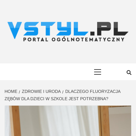
Skip
to
content
VSTYL.PL
OGÓLNOTEMATYCZNY PORTAL INFORMACYJNY
Primary
Menu
HOME
ZDROWIE I URODA
DLACZEGO FLUORYZACJA
ZĘBÓW DLA DZIECI W SZKOLE JEST POTRZEBNA?