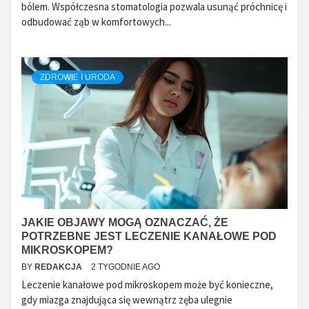
bólem. Współczesna stomatologia pozwala usunąć próchnicę i
odbudować ząb w komfortowych...
ZDROWIE I URODA
JAKIE OBJAWY MOGĄ OZNACZAĆ, ŻE
POTRZEBNE JEST LECZENIE KANAŁOWE POD
MIKROSKOPEM?
BY
REDAKCJA
2 TYGODNIE AGO
Leczenie kanałowe pod mikroskopem może być konieczne,
gdy miazga znajdująca się wewnątrz zęba ulegnie