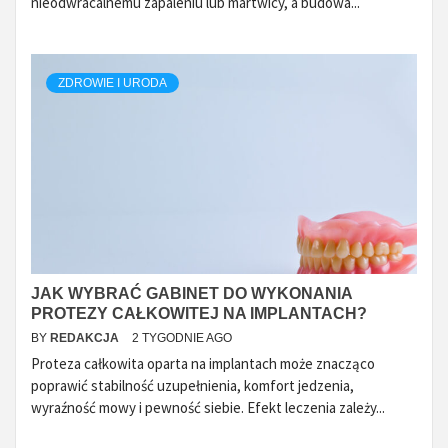
nieodwracalnemu zapaleniu lub martwicy, a budowa...
ZDROWIE I URODA
JAK WYBRAĆ GABINET DO WYKONANIA
PROTEZY CAŁKOWITEJ NA IMPLANTACH?
BY
REDAKCJA
2 TYGODNIE AGO
Proteza całkowita oparta na implantach może znacząco
poprawić stabilność uzupełnienia, komfort jedzenia,
wyraźność mowy i pewność siebie. Efekt leczenia zależy...