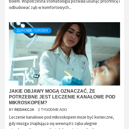
bólem. Współczesna stomatologia pozwala usunąć próchnicę i
odbudować ząb w komfortowych...
ZDROWIE I URODA
JAKIE OBJAWY MOGĄ OZNACZAĆ, ŻE
POTRZEBNE JEST LECZENIE KANAŁOWE POD
MIKROSKOPEM?
BY
REDAKCJA
2 TYGODNIE AGO
Leczenie kanałowe pod mikroskopem może być konieczne,
gdy miazga znajdująca się wewnątrz zęba ulegnie