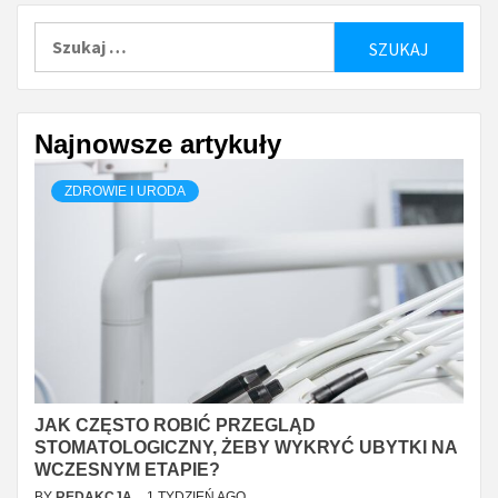
Szukaj:
Najnowsze artykuły
ZDROWIE I URODA
JAK CZĘSTO ROBIĆ PRZEGLĄD
STOMATOLOGICZNY, ŻEBY WYKRYĆ UBYTKI NA
WCZESNYM ETAPIE?
BY
REDAKCJA
1 TYDZIEŃ AGO