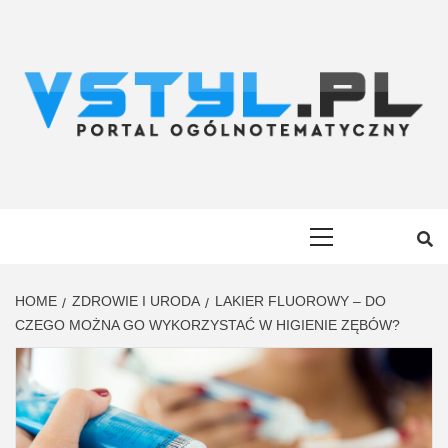
Skip
to
content
VSTYL.PL
OGÓLNOTEMATYCZNY PORTAL INFORMACYJNY
Primary
Menu
HOME
ZDROWIE I URODA
LAKIER FLUOROWY – DO
CZEGO MOŻNA GO WYKORZYSTAĆ W HIGIENIE ZĘBÓW?