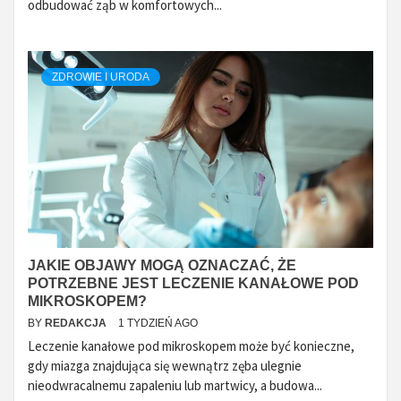
odbudować ząb w komfortowych...
ZDROWIE I URODA
JAKIE OBJAWY MOGĄ OZNACZAĆ, ŻE
POTRZEBNE JEST LECZENIE KANAŁOWE POD
MIKROSKOPEM?
BY
REDAKCJA
1 TYDZIEŃ AGO
Leczenie kanałowe pod mikroskopem może być konieczne,
gdy miazga znajdująca się wewnątrz zęba ulegnie
nieodwracalnemu zapaleniu lub martwicy, a budowa...