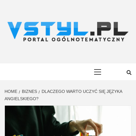
Skip
to
content
VSTYL.PL
OGÓLNOTEMATYCZNY PORTAL INFORMACYJNY
Primary
Menu
HOME
BIZNES
DLACZEGO WARTO UCZYĆ SIĘ JĘZYKA
ANGIELSKIEGO?