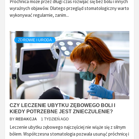
Próchnica może przez długi czas rozwijać się bez bólu i innych
wyraźnych objawów. Dlatego przegląd stomatologiczny warto
wykonywać regularnie, zanim...
ZDROWIE I URODA
CZY LECZENIE UBYTKU ZĘBOWEGO BOLI I
KIEDY POTRZEBNE JEST ZNIECZULENIE?
BY
REDAKCJA
1 TYDZIEŃ AGO
Leczenie ubytku zębowego najczęściej nie wiąże się z silnym
bólem. Współczesna stomatologia pozwala usunąć próchnicę i