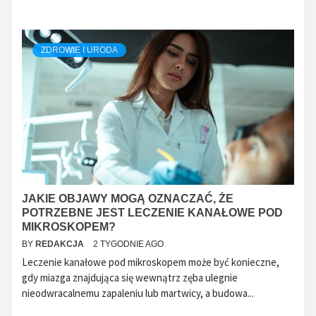
ZDROWIE I URODA
JAKIE OBJAWY MOGĄ OZNACZAĆ, ŻE
POTRZEBNE JEST LECZENIE KANAŁOWE POD
MIKROSKOPEM?
BY
REDAKCJA
2 TYGODNIE AGO
Leczenie kanałowe pod mikroskopem może być konieczne,
gdy miazga znajdująca się wewnątrz zęba ulegnie
nieodwracalnemu zapaleniu lub martwicy, a budowa...