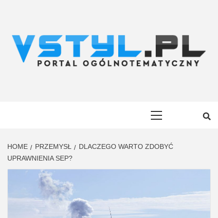
Skip
to
content
VSTYL.PL
OGÓLNOTEMATYCZNY PORTAL INFORMACYJNY
Primary
Menu
HOME
PRZEMYSŁ
DLACZEGO WARTO ZDOBYĆ
UPRAWNIENIA SEP?