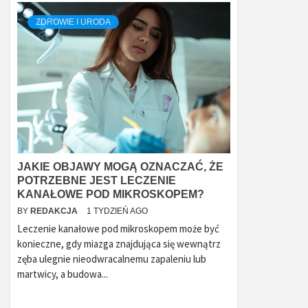
ZDROWIE I URODA
JAKIE OBJAWY MOGĄ OZNACZAĆ, ŻE
POTRZEBNE JEST LECZENIE
KANAŁOWE POD MIKROSKOPEM?
BY
REDAKCJA
1 TYDZIEŃ AGO
Leczenie kanałowe pod mikroskopem może być
konieczne, gdy miazga znajdująca się wewnątrz
zęba ulegnie nieodwracalnemu zapaleniu lub
martwicy, a budowa...