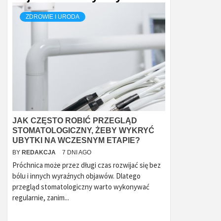
ZDROWIE I URODA
JAK CZĘSTO ROBIĆ PRZEGLĄD
STOMATOLOGICZNY, ŻEBY WYKRYĆ
UBYTKI NA WCZESNYM ETAPIE?
BY
REDAKCJA
7 DNI AGO
Próchnica może przez długi czas rozwijać się bez
bólu i innych wyraźnych objawów. Dlatego
przegląd stomatologiczny warto wykonywać
regularnie, zanim...