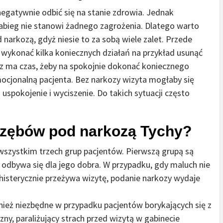
egatywnie odbić się na stanie zdrowia. Jednak
abieg nie stanowi żadnego zagrożenia. Dlatego warto
narkozą, gdyż niesie to za sobą wiele zalet. Przede
ykonać kilka koniecznych działań na przykład usunąć
arz ma czas, żeby na spokojnie dokonać koniecznego
mocjonalną pacjenta. Bez narkozy wizyta mogłaby się
uspokojenie i wyciszenie. Do takich sytuacji często
 zębów pod narkozą Tychy?
wszystkim trzech grup pacjentów. Pierwszą grupą są
e odbywa się dla jego dobra. W przypadku, gdy maluch nie
 histerycznie przeżywa wizytę, podanie narkozy wydaje
nież niezbędne w przypadku pacjentów borykających się z
ny, paraliżujący strach przed wizytą w gabinecie