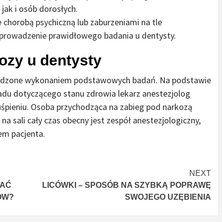
jak i osób dorosłych.
 chorobą psychiczną lub zaburzeniami na tle
eprowadzenie prawidłowego badania u dentysty.
ozy u dentysty
zedzone wykonaniem podstawowych badań. Na podstawie
du dotyczącego stanu zdrowia lekarz anestezjolog
uśpieniu. Osoba przychodząca na zabieg pod narkozą
na sali cały czas obecny jest zespół anestezjologiczny,
em pacjenta.
NEXT
CAĆ
LICÓWKI – SPOSÓB NA SZYBKĄ POPRAWĘ
ÓW?
SWOJEGO UZĘBIENIA