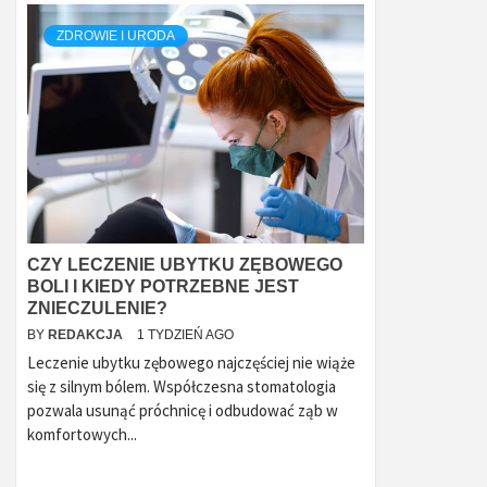
ZDROWIE I URODA
CZY LECZENIE UBYTKU ZĘBOWEGO
BOLI I KIEDY POTRZEBNE JEST
ZNIECZULENIE?
BY
REDAKCJA
1 TYDZIEŃ AGO
Leczenie ubytku zębowego najczęściej nie wiąże
się z silnym bólem. Współczesna stomatologia
pozwala usunąć próchnicę i odbudować ząb w
komfortowych...