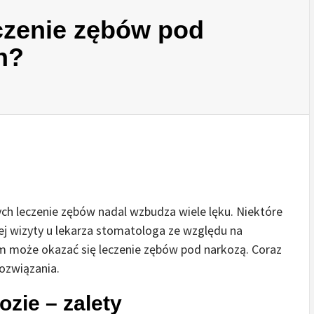
czenie zębów pod
h?
h leczenie zębów nadal wzbudza wiele lęku. Niektóre
ej wizyty u lekarza stomatologa ze względu na
em może okazać się leczenie zębów pod narkozą. Coraz
rozwiązania.
zie – zalety