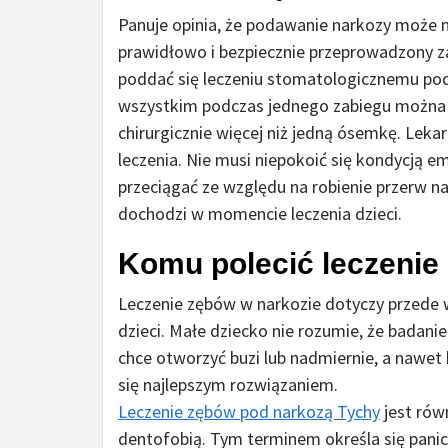
Panuje opinia, że podawanie narkozy może n
prawidłowo i bezpiecznie przeprowadzony z
poddać się leczeniu stomatologicznemu pod 
wszystkim podczas jednego zabiegu można w
chirurgicznie więcej niż jedną ósemkę. Lek
leczenia. Nie musi niepokoić się kondycją e
przeciągać ze względu na robienie przerw na 
dochodzi w momencie leczenia dzieci.
Komu polecić leczenie
Leczenie zębów w narkozie dotyczy przede 
dzieci. Małe dziecko nie rozumie, że badani
chce otworzyć buzi lub nadmiernie, a nawet
się najlepszym rozwiązaniem.
Leczenie zębów pod narkozą Tychy
jest rów
dentofobią. Tym terminem określa się panicz