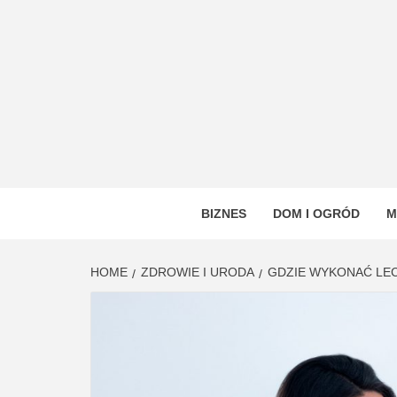
Skip
to
content
VSTYL
OGÓLNOTEMATYCZNY PORTAL INFORMAC
BIZNES
DOM I OGRÓD
M
HOME
ZDROWIE I URODA
GDZIE WYKONAĆ LE