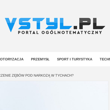
.PL
YJNY
OTORYZACJA
PRZEMYSŁ
SPORT I TURYSTYKA
TECH
CZENIE ZĘBÓW POD NARKOZĄ W TYCHACH?