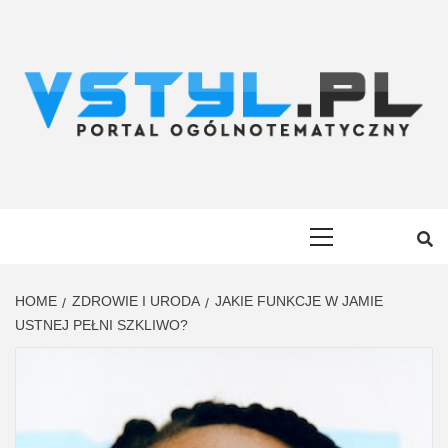
Skip
to
content
VSTYL.PL
OGÓLNOTEMATYCZNY PORTAL INFORMACYJNY
Primary
Menu
HOME
ZDROWIE I URODA
JAKIE FUNKCJE W JAMIE
USTNEJ PEŁNI SZKLIWO?