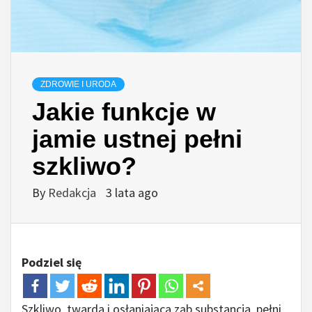
ZDROWIE I URODA
Jakie funkcje w
jamie ustnej pełni
szkliwo?
By
Redakcja
3 lata ago
Podziel się
Szkliwo, twarda i osłaniająca ząb substancja, pełni