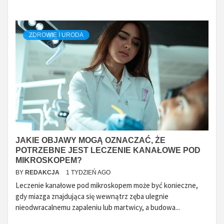
ZDROWIE I URODA
JAKIE OBJAWY MOGĄ OZNACZAĆ, ŻE
POTRZEBNE JEST LECZENIE KANAŁOWE POD
MIKROSKOPEM?
BY
REDAKCJA
1 TYDZIEŃ AGO
Leczenie kanałowe pod mikroskopem może być konieczne,
gdy miazga znajdująca się wewnątrz zęba ulegnie
nieodwracalnemu zapaleniu lub martwicy, a budowa...