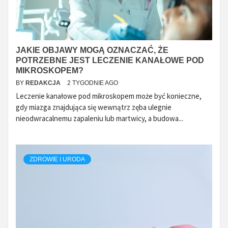
JAKIE OBJAWY MOGĄ OZNACZAĆ, ŻE
POTRZEBNE JEST LECZENIE KANAŁOWE POD
MIKROSKOPEM?
BY
REDAKCJA
2 TYGODNIE AGO
Leczenie kanałowe pod mikroskopem może być konieczne,
gdy miazga znajdująca się wewnątrz zęba ulegnie
nieodwracalnemu zapaleniu lub martwicy, a budowa...
ZDROWIE I URODA