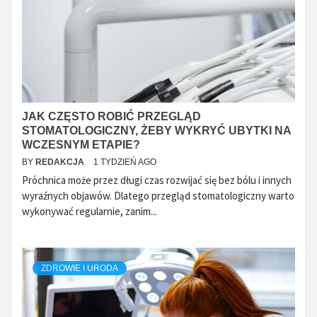
JAK CZĘSTO ROBIĆ PRZEGLĄD
STOMATOLOGICZNY, ŻEBY WYKRYĆ UBYTKI NA
WCZESNYM ETAPIE?
BY
REDAKCJA
1 TYDZIEŃ AGO
Próchnica może przez długi czas rozwijać się bez bólu i innych
wyraźnych objawów. Dlatego przegląd stomatologiczny warto
wykonywać regularnie, zanim...
ZDROWIE I URODA