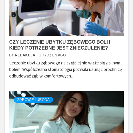
CZY LECZENIE UBYTKU ZĘBOWEGO BOLI I
KIEDY POTRZEBNE JEST ZNIECZULENIE?
BY
REDAKCJA
1 TYDZIEŃ AGO
Leczenie ubytku zębowego najczęściej nie wiąże się z silnym
bólem. Współczesna stomatologia pozwala usunąć próchnicę i
odbudować ząb w komfortowych...
ZDROWIE I URODA