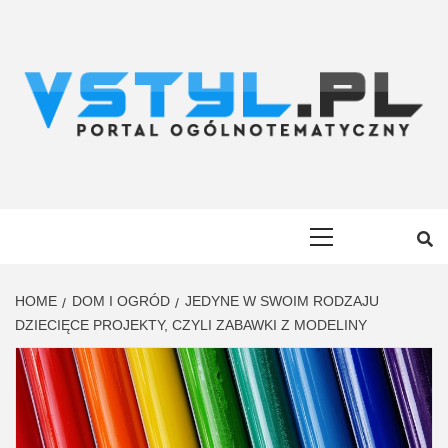
Skip
to
content
VSTYL.PL
OGÓLNOTEMATYCZNY PORTAL INFORMACYJNY
Primary
Menu
HOME
DOM I OGRÓD
JEDYNE W SWOIM RODZAJU
DZIECIĘCE PROJEKTY, CZYLI ZABAWKI Z MODELINY