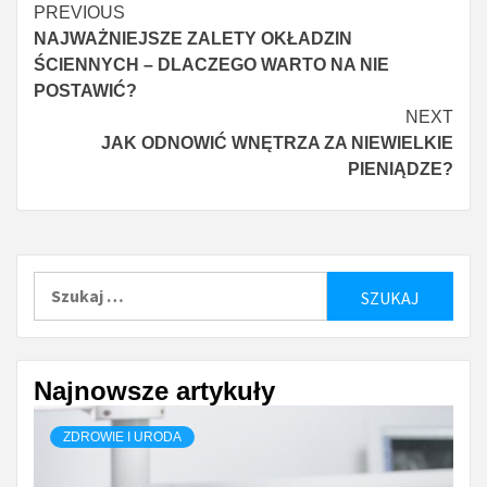
Continue
PREVIOUS
NAJWAŻNIEJSZE ZALETY OKŁADZIN
Reading
ŚCIENNYCH – DLACZEGO WARTO NA NIE
POSTAWIĆ?
NEXT
JAK ODNOWIĆ WNĘTRZA ZA NIEWIELKIE
PIENIĄDZE?
Szukaj:
Najnowsze artykuły
ZDROWIE I URODA