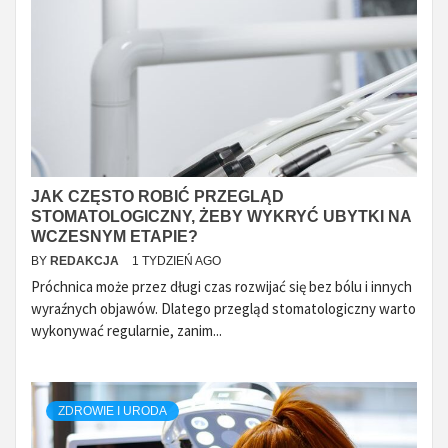
JAK CZĘSTO ROBIĆ PRZEGLĄD
STOMATOLOGICZNY, ŻEBY WYKRYĆ UBYTKI NA
WCZESNYM ETAPIE?
BY
REDAKCJA
1 TYDZIEŃ AGO
Próchnica może przez długi czas rozwijać się bez bólu i innych
wyraźnych objawów. Dlatego przegląd stomatologiczny warto
wykonywać regularnie, zanim...
ZDROWIE I URODA