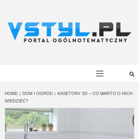
Skip
to
content
VSTYL.PL
OGÓLNOTEMATYCZNY PORTAL INFORMACYJNY
Primary
Menu
HOME
DOM I OGRÓD
KASETONY 3D – CO WARTO O NICH
WIEDZIEĆ?