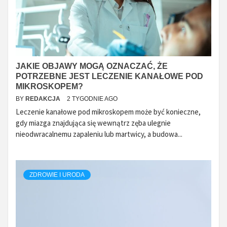
JAKIE OBJAWY MOGĄ OZNACZAĆ, ŻE
POTRZEBNE JEST LECZENIE KANAŁOWE POD
MIKROSKOPEM?
BY
REDAKCJA
2 TYGODNIE AGO
Leczenie kanałowe pod mikroskopem może być konieczne,
gdy miazga znajdująca się wewnątrz zęba ulegnie
nieodwracalnemu zapaleniu lub martwicy, a budowa...
ZDROWIE I URODA