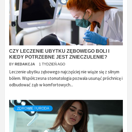
CZY LECZENIE UBYTKU ZĘBOWEGO BOLI I
KIEDY POTRZEBNE JEST ZNIECZULENIE?
BY
REDAKCJA
1 TYDZIEŃ AGO
Leczenie ubytku zębowego najczęściej nie wiąże się z silnym
bólem. Współczesna stomatologia pozwala usunąć próchnicę i
odbudować ząb w komfortowych...
ZDROWIE I URODA