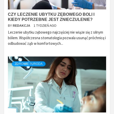
CZY LECZENIE UBYTKU ZĘBOWEGO BOLI I
KIEDY POTRZEBNE JEST ZNIECZULENIE?
BY
REDAKCJA
1 TYDZIEŃ AGO
Leczenie ubytku zębowego najczęściej nie wiąże się z silnym
bólem. Współczesna stomatologia pozwala usunąć próchnicę i
odbudować ząb w komfortowych...
ZDROWIE I URODA