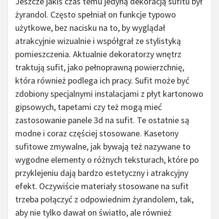
Jeszcze jakiś czas temu jedyną dekoracją sufitu był
żyrandol. Często spełniał on funkcje typowo
użytkowe, bez nacisku na to, by wyglądał
atrakcyjnie wizualnie i współgrał ze stylistyką
pomieszczenia. Aktualnie dekoratorzy wnętrz
traktują sufit, jako pełnoprawną powierzchnię,
która również podlega ich pracy. Sufit może być
zdobiony specjalnymi instalacjami z płyt kartonowo
gipsowych, tapetami czy też mogą mieć
zastosowanie panele 3d na sufit. Te ostatnie są
modne i coraz częściej stosowane. Kasetony
sufitowe zmywalne, jak bywają też nazywane to
wygodne elementy o różnych teksturach, które po
przyklejeniu dają bardzo estetyczny i atrakcyjny
efekt. Oczywiście materiały stosowane na sufit
trzeba połączyć z odpowiednim żyrandolem, tak,
aby nie tylko dawał on światło, ale również