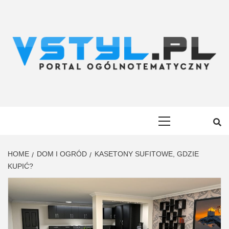
Skip
to
content
VSTYL.PL
OGÓLNOTEMATYCZNY PORTAL INFORMACYJNY
Primary
Menu
HOME
DOM I OGRÓD
KASETONY SUFITOWE, GDZIE
KUPIĆ?