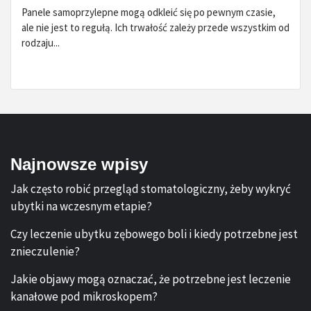
Panele samoprzylepne mogą odkleić się po pewnym czasie,
ale nie jest to regułą. Ich trwałość zależy przede wszystkim od
rodzaju...
Najnowsze wpisy
Jak często robić przegląd stomatologiczny, żeby wykryć
ubytki na wczesnym etapie?
Czy leczenie ubytku zębowego boli i kiedy potrzebne jest
znieczulenie?
Jakie objawy mogą oznaczać, że potrzebne jest leczenie
kanałowe pod mikroskopem?