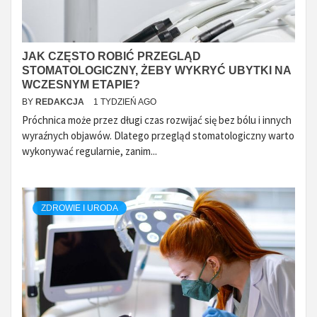
JAK CZĘSTO ROBIĆ PRZEGLĄD
STOMATOLOGICZNY, ŻEBY WYKRYĆ UBYTKI NA
WCZESNYM ETAPIE?
BY
REDAKCJA
1 TYDZIEŃ AGO
Próchnica może przez długi czas rozwijać się bez bólu i innych
wyraźnych objawów. Dlatego przegląd stomatologiczny warto
wykonywać regularnie, zanim...
ZDROWIE I URODA