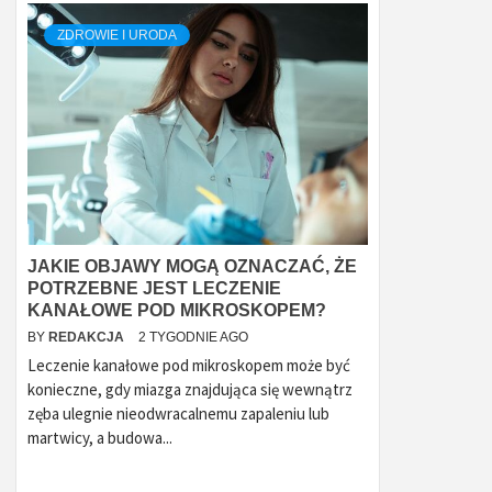
ZDROWIE I URODA
JAKIE OBJAWY MOGĄ OZNACZAĆ, ŻE
POTRZEBNE JEST LECZENIE
KANAŁOWE POD MIKROSKOPEM?
BY
REDAKCJA
2 TYGODNIE AGO
Leczenie kanałowe pod mikroskopem może być
konieczne, gdy miazga znajdująca się wewnątrz
zęba ulegnie nieodwracalnemu zapaleniu lub
martwicy, a budowa...