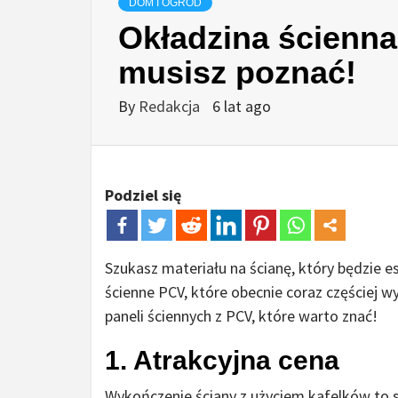
DOM I OGRÓD
Okładzina ścienna 
musisz poznać!
By
Redakcja
6 lat ago
Podziel się
Szukasz materiału na ścianę, który będzie e
ścienne PCV, które obecnie coraz częściej w
paneli ściennych z PCV, które warto znać!
1. Atrakcyjna cena
Wykończenie ściany z użyciem kafelków to sp