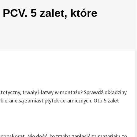
PCV. 5 zalet, które
stetyczny, trwały i łatwy w montażu? Sprawdź okładziny
ybierane są zamiast płytek ceramicznych. Oto 5 zalet
ory koszt. Nie dość, że trzeba zapłacić za materiały, to