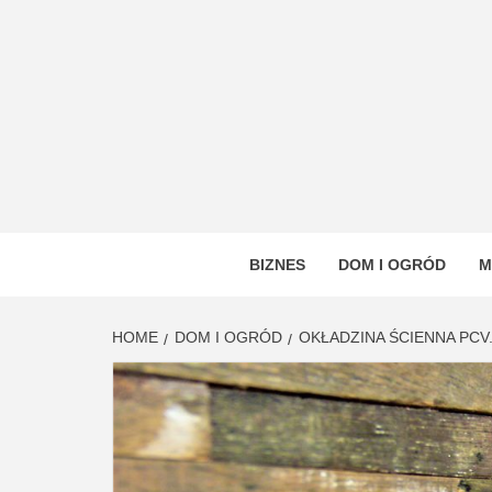
Skip
to
content
VSTYL
OGÓLNOTEMATYCZNY PORTAL INFORMAC
BIZNES
DOM I OGRÓD
M
HOME
DOM I OGRÓD
OKŁADZINA ŚCIENNA PCV.