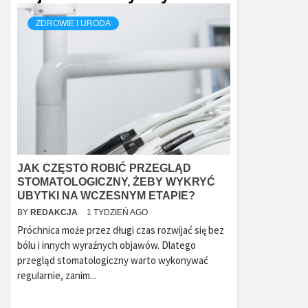
ZDROWIE I URODA
JAK CZĘSTO ROBIĆ PRZEGLĄD
STOMATOLOGICZNY, ŻEBY WYKRYĆ
UBYTKI NA WCZESNYM ETAPIE?
BY
REDAKCJA
1 TYDZIEŃ AGO
Próchnica może przez długi czas rozwijać się bez
bólu i innych wyraźnych objawów. Dlatego
przegląd stomatologiczny warto wykonywać
regularnie, zanim...