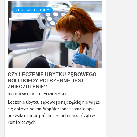
ZDROWIE I URODA
CZY LECZENIE UBYTKU ZĘBOWEGO
BOLI I KIEDY POTRZEBNE JEST
ZNIECZULENIE?
BY
REDAKCJA
1 TYDZIEŃ AGO
Leczenie ubytku zębowego najczęściej nie wiąże
się z silnym bólem. Współczesna stomatologia
pozwala usunąć próchnicę i odbudować ząb w
komfortowych...