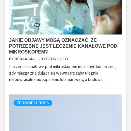
JAKIE OBJAWY MOGĄ OZNACZAĆ, ŻE
POTRZEBNE JEST LECZENIE KANAŁOWE POD
MIKROSKOPEM?
BY
REDAKCJA
2 TYGODNIE AGO
Leczenie kanałowe pod mikroskopem może być konieczne,
gdy miazga znajdująca się wewnątrz zęba ulegnie
nieodwracalnemu zapaleniu lub martwicy, a budowa...
ZDROWIE I URODA