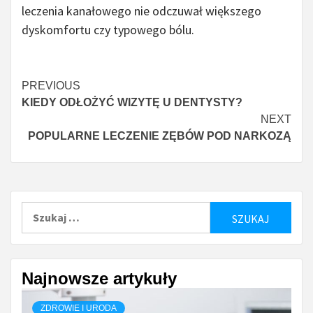
leczenia kanałowego nie odczuwał większego
dyskomfortu czy typowego bólu.
Continue
PREVIOUS
KIEDY ODŁOŻYĆ WIZYTĘ U DENTYSTY?
Reading
NEXT
POPULARNE LECZENIE ZĘBÓW POD NARKOZĄ
Szukaj:
Najnowsze artykuły
ZDROWIE I URODA