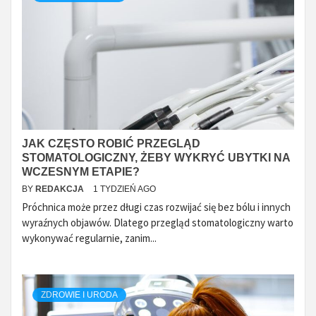
JAK CZĘSTO ROBIĆ PRZEGLĄD
STOMATOLOGICZNY, ŻEBY WYKRYĆ UBYTKI NA
WCZESNYM ETAPIE?
BY
REDAKCJA
1 TYDZIEŃ AGO
Próchnica może przez długi czas rozwijać się bez bólu i innych
wyraźnych objawów. Dlatego przegląd stomatologiczny warto
wykonywać regularnie, zanim...
ZDROWIE I URODA