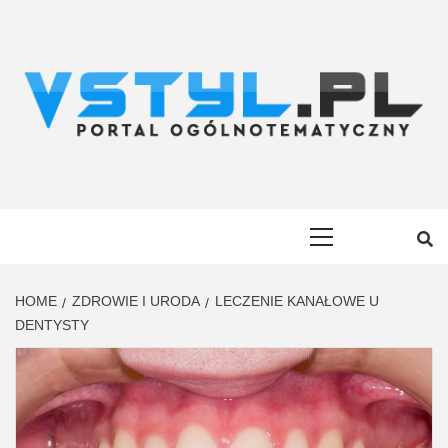
Skip
to
content
VSTYL.PL
OGÓLNOTEMATYCZNY PORTAL INFORMACYJNY
Primary
Menu
HOME
ZDROWIE I URODA
LECZENIE KANAŁOWE U
DENTYSTY