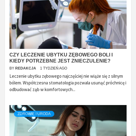
CZY LECZENIE UBYTKU ZĘBOWEGO BOLI I
KIEDY POTRZEBNE JEST ZNIECZULENIE?
BY
REDAKCJA
1 TYDZIEŃ AGO
Leczenie ubytku zębowego najczęściej nie wiąże się z silnym
bólem. Współczesna stomatologia pozwala usunąć próchnicę i
odbudować ząb w komfortowych...
ZDROWIE I URODA