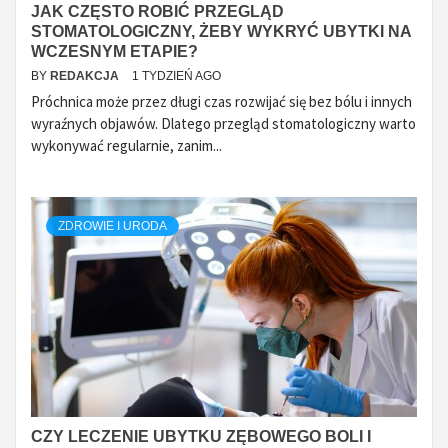
JAK CZĘSTO ROBIĆ PRZEGLĄD
STOMATOLOGICZNY, ŻEBY WYKRYĆ UBYTKI NA
WCZESNYM ETAPIE?
BY
REDAKCJA
1 TYDZIEŃ AGO
Próchnica może przez długi czas rozwijać się bez bólu i innych
wyraźnych objawów. Dlatego przegląd stomatologiczny warto
wykonywać regularnie, zanim...
ZDROWIE I URODA
CZY LECZENIE UBYTKU ZĘBOWEGO BOLI I