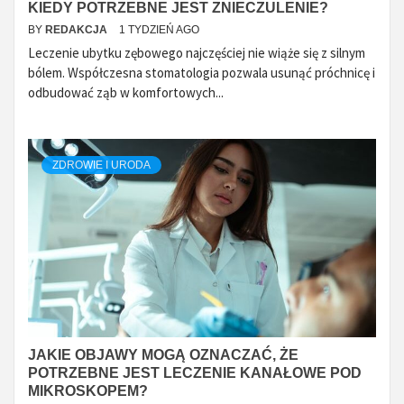
KIEDY POTRZEBNE JEST ZNIECZULENIE?
BY
REDAKCJA
1 TYDZIEŃ AGO
Leczenie ubytku zębowego najczęściej nie wiąże się z silnym
bólem. Współczesna stomatologia pozwala usunąć próchnicę i
odbudować ząb w komfortowych...
ZDROWIE I URODA
JAKIE OBJAWY MOGĄ OZNACZAĆ, ŻE
POTRZEBNE JEST LECZENIE KANAŁOWE POD
MIKROSKOPEM?