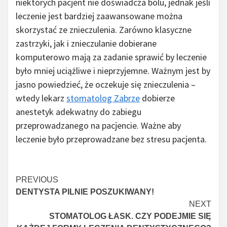
niektórych pacjent nie doświadcza bólu, jednak jeśli
leczenie jest bardziej zaawansowane można
skorzystać ze znieczulenia. Zarówno klasyczne
zastrzyki, jak i znieczulanie dobierane
komputerowo mają za zadanie sprawić by leczenie
było mniej uciążliwe i nieprzyjemne. Ważnym jest by
jasno powiedzieć, że oczekuje się znieczulenia –
wtedy lekarz
stomatolog Zabrze
dobierze
anestetyk adekwatny do zabiegu
przeprowadzanego na pacjencie. Ważne aby
leczenie było przeprowadzane bez stresu pacjenta.
Continue
PREVIOUS
DENTYSTA PILNIE POSZUKIWANY!
Reading
NEXT
STOMATOLOG ŁASK. CZY PODEJMIE SIĘ