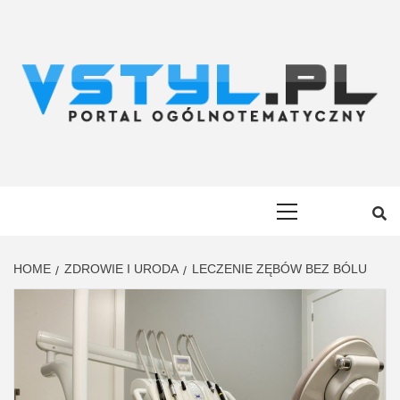
Skip
to
content
VSTYL.PL
OGÓLNOTEMATYCZNY PORTAL INFORMACYJNY
Primary
Menu
HOME
ZDROWIE I URODA
LECZENIE ZĘBÓW BEZ BÓLU