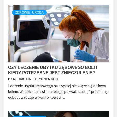
ZDROWIE I URODA
CZY LECZENIE UBYTKU ZĘBOWEGO BOLI I
KIEDY POTRZEBNE JEST ZNIECZULENIE?
BY
REDAKCJA
1 TYDZIEŃ AGO
Leczenie ubytku zębowego najczęściej nie wiąże się z silnym
bólem. Współczesna stomatologia pozwala usunąć próchnicę i
odbudować ząb w komfortowych...