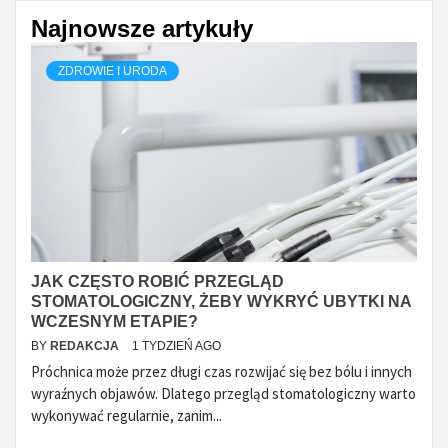
Najnowsze artykuły
ZDROWIE I URODA
JAK CZĘSTO ROBIĆ PRZEGLĄD
STOMATOLOGICZNY, ŻEBY WYKRYĆ UBYTKI NA
WCZESNYM ETAPIE?
BY
REDAKCJA
1 TYDZIEŃ AGO
Próchnica może przez długi czas rozwijać się bez bólu i innych
wyraźnych objawów. Dlatego przegląd stomatologiczny warto
wykonywać regularnie, zanim...