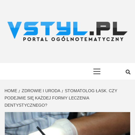
Skip
to
content
VSTYL.PL
OGÓLNOTEMATYCZNY PORTAL INFORMACYJNY
Primary
Menu
HOME
ZDROWIE I URODA
STOMATOLOG ŁASK. CZY
PODEJMIE SIĘ KAŻDEJ FORMY LECZENIA
DENTYSTYCZNEGO?