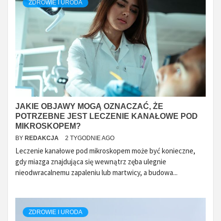
ZDROWIE I URODA
JAKIE OBJAWY MOGĄ OZNACZAĆ, ŻE
POTRZEBNE JEST LECZENIE KANAŁOWE POD
MIKROSKOPEM?
BY
REDAKCJA
2 TYGODNIE AGO
Leczenie kanałowe pod mikroskopem może być konieczne,
gdy miazga znajdująca się wewnątrz zęba ulegnie
nieodwracalnemu zapaleniu lub martwicy, a budowa...
ZDROWIE I URODA