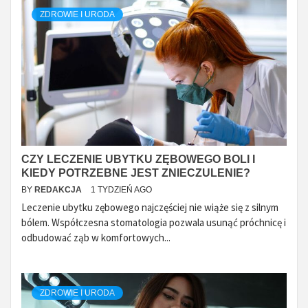
ZDROWIE I URODA
CZY LECZENIE UBYTKU ZĘBOWEGO BOLI I
KIEDY POTRZEBNE JEST ZNIECZULENIE?
BY
REDAKCJA
1 TYDZIEŃ AGO
Leczenie ubytku zębowego najczęściej nie wiąże się z silnym
bólem. Współczesna stomatologia pozwala usunąć próchnicę i
odbudować ząb w komfortowych...
ZDROWIE I URODA