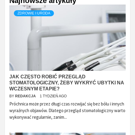
Najnowsze artykuły
ZDROWIE I URODA
JAK CZĘSTO ROBIĆ PRZEGLĄD
STOMATOLOGICZNY, ŻEBY WYKRYĆ UBYTKI NA
WCZESNYM ETAPIE?
BY
REDAKCJA
1 TYDZIEŃ AGO
Próchnica może przez długi czas rozwijać się bez bólu i innych
wyraźnych objawów. Dlatego przegląd stomatologiczny warto
wykonywać regularnie, zanim...