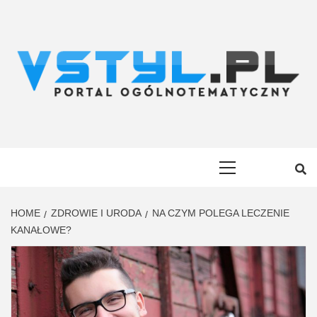
Skip
to
content
VSTYL.PL
OGÓLNOTEMATYCZNY PORTAL INFORMACYJNY
Primary
Menu
HOME
ZDROWIE I URODA
NA CZYM POLEGA LECZENIE
KANAŁOWE?