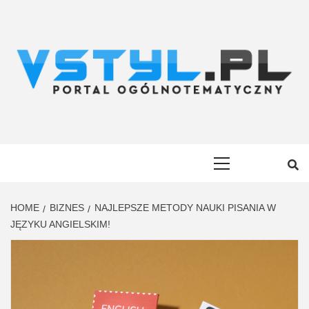
Skip
to
content
VSTYL.PL
OGÓLNOTEMATYCZNY PORTAL INFORMACYJNY
Primary
Menu
HOME
BIZNES
NAJLEPSZE METODY NAUKI PISANIA W
JĘZYKU ANGIELSKIM!