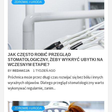
ZDROWIE I URODA
JAK CZĘSTO ROBIĆ PRZEGLĄD
STOMATOLOGICZNY, ŻEBY WYKRYĆ UBYTKI NA
WCZESNYM ETAPIE?
BY
REDAKCJA
1 TYDZIEŃ AGO
Próchnica może przez długi czas rozwijać się bez bólu i innych
wyraźnych objawów. Dlatego przegląd stomatologiczny warto
wykonywać regularnie, zanim...
ZDROWIE I URODA