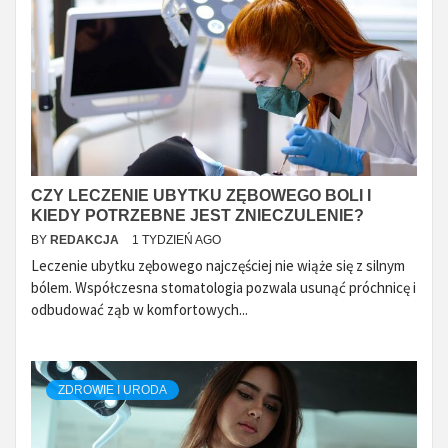
CZY LECZENIE UBYTKU ZĘBOWEGO BOLI I
KIEDY POTRZEBNE JEST ZNIECZULENIE?
BY
REDAKCJA
1 TYDZIEŃ AGO
Leczenie ubytku zębowego najczęściej nie wiąże się z silnym
bólem. Współczesna stomatologia pozwala usunąć próchnicę i
odbudować ząb w komfortowych...
ZDROWIE I URODA