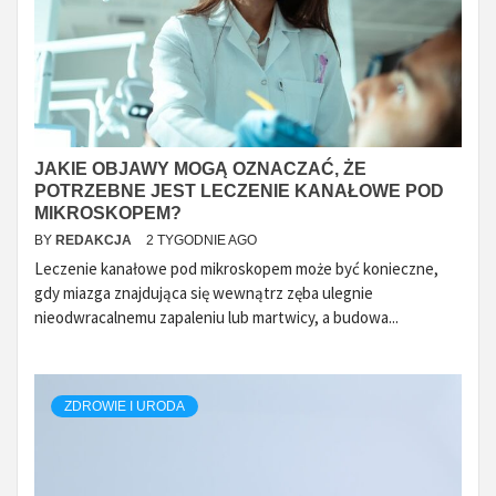
JAKIE OBJAWY MOGĄ OZNACZAĆ, ŻE
POTRZEBNE JEST LECZENIE KANAŁOWE POD
MIKROSKOPEM?
BY
REDAKCJA
2 TYGODNIE AGO
Leczenie kanałowe pod mikroskopem może być konieczne,
gdy miazga znajdująca się wewnątrz zęba ulegnie
nieodwracalnemu zapaleniu lub martwicy, a budowa...
ZDROWIE I URODA