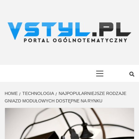
Skip
to
content
VSTYL.PL
OGÓLNOTEMATYCZNY PORTAL INFORMACYJNY
Primary
Menu
HOME
TECHNOLOGIA
NAJPOPULARNIEJSZE RODZAJE
GNIAZD MODUŁOWYCH DOSTĘPNE NA RYNKU