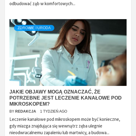
odbudować ząb w komfortowych...
ZDROWIE I URODA
JAKIE OBJAWY MOGĄ OZNACZAĆ, ŻE
POTRZEBNE JEST LECZENIE KANAŁOWE POD
MIKROSKOPEM?
BY
REDAKCJA
1 TYDZIEŃ AGO
Leczenie kanałowe pod mikroskopem może być konieczne,
gdy miazga znajdująca się wewnątrz zęba ulegnie
nieodwracalnemu zapaleniu lub martwicy, a budowa...