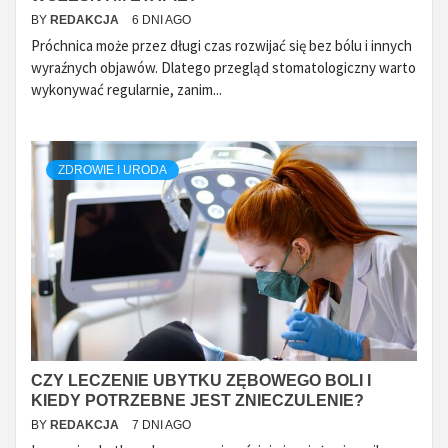
BY
REDAKCJA
6 DNI AGO
Próchnica może przez długi czas rozwijać się bez bólu i innych
wyraźnych objawów. Dlatego przegląd stomatologiczny warto
wykonywać regularnie, zanim...
ZDROWIE I URODA
CZY LECZENIE UBYTKU ZĘBOWEGO BOLI I
KIEDY POTRZEBNE JEST ZNIECZULENIE?
BY
REDAKCJA
7 DNI AGO