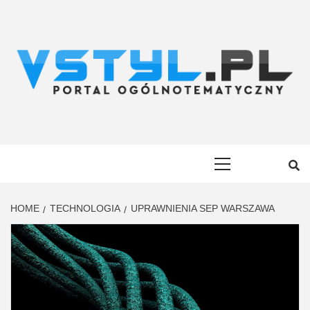
Skip
to
content
VSTYL.PL
OGÓLNOTEMATYCZNY PORTAL INFORMACYJNY
Primary
Menu
HOME
TECHNOLOGIA
UPRAWNIENIA SEP WARSZAWA