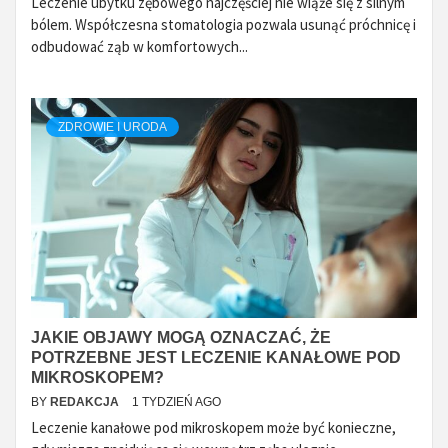
Leczenie ubytku zębowego najczęściej nie wiąże się z silnym
bólem. Współczesna stomatologia pozwala usunąć próchnicę i
odbudować ząb w komfortowych...
ZDROWIE I URODA
JAKIE OBJAWY MOGĄ OZNACZAĆ, ŻE
POTRZEBNE JEST LECZENIE KANAŁOWE POD
MIKROSKOPEM?
BY
REDAKCJA
1 TYDZIEŃ AGO
Leczenie kanałowe pod mikroskopem może być konieczne,