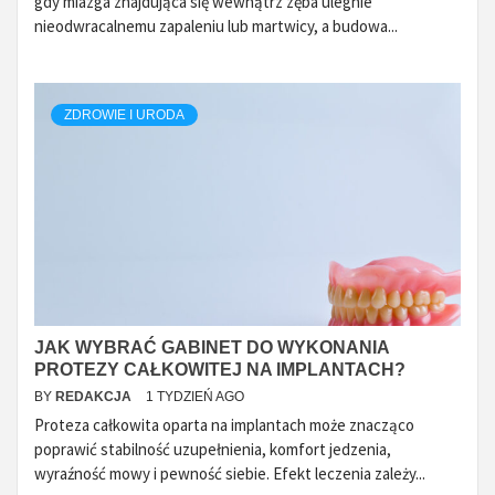
gdy miazga znajdująca się wewnątrz zęba ulegnie
nieodwracalnemu zapaleniu lub martwicy, a budowa...
ZDROWIE I URODA
JAK WYBRAĆ GABINET DO WYKONANIA
PROTEZY CAŁKOWITEJ NA IMPLANTACH?
BY
REDAKCJA
1 TYDZIEŃ AGO
Proteza całkowita oparta na implantach może znacząco
poprawić stabilność uzupełnienia, komfort jedzenia,
wyraźność mowy i pewność siebie. Efekt leczenia zależy...