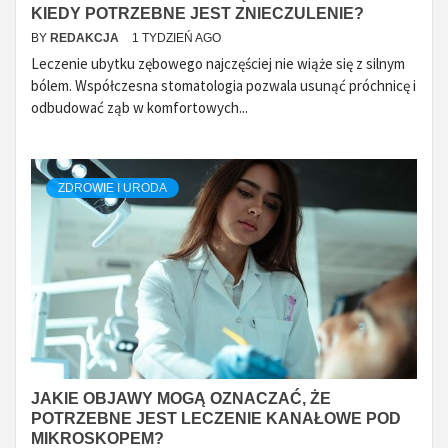
KIEDY POTRZEBNE JEST ZNIECZULENIE?
BY
REDAKCJA
1 TYDZIEŃ AGO
Leczenie ubytku zębowego najczęściej nie wiąże się z silnym
bólem. Współczesna stomatologia pozwala usunąć próchnicę i
odbudować ząb w komfortowych...
ZDROWIE I URODA
JAKIE OBJAWY MOGĄ OZNACZAĆ, ŻE
POTRZEBNE JEST LECZENIE KANAŁOWE POD
MIKROSKOPEM?