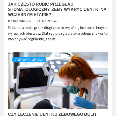
JAK CZĘSTO ROBIĆ PRZEGLĄD
STOMATOLOGICZNY, ŻEBY WYKRYĆ UBYTKI NA
WCZESNYM ETAPIE?
BY
REDAKCJA
1 TYDZIEŃ AGO
Próchnica może przez długi czas rozwijać się bez bólu i innych
wyraźnych objawów. Dlatego przegląd stomatologiczny warto
wykonywać regularnie, zanim...
ZDROWIE I URODA
CZY LECZENIE UBYTKU ZĘBOWEGO BOLI I