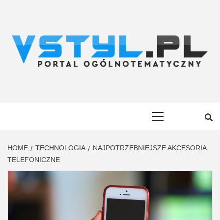
Skip
to
content
VSTYL.PL
OGÓLNOTEMATYCZNY PORTAL INFORMACYJNY
Primary
Menu
HOME
TECHNOLOGIA
NAJPOTRZEBNIEJSZE AKCESORIA
TELEFONICZNE