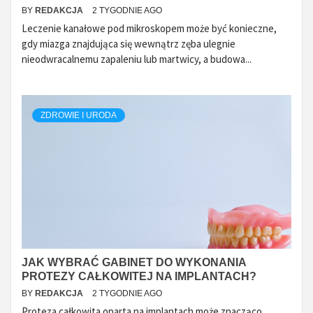
BY
REDAKCJA
2 TYGODNIE AGO
Leczenie kanałowe pod mikroskopem może być konieczne,
gdy miazga znajdująca się wewnątrz zęba ulegnie
nieodwracalnemu zapaleniu lub martwicy, a budowa...
ZDROWIE I URODA
JAK WYBRAĆ GABINET DO WYKONANIA
PROTEZY CAŁKOWITEJ NA IMPLANTACH?
BY
REDAKCJA
2 TYGODNIE AGO
Proteza całkowita oparta na implantach może znacząco