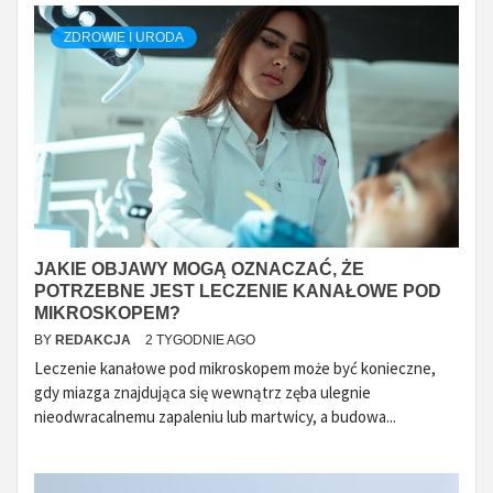
ZDROWIE I URODA
JAKIE OBJAWY MOGĄ OZNACZAĆ, ŻE
POTRZEBNE JEST LECZENIE KANAŁOWE POD
MIKROSKOPEM?
BY
REDAKCJA
2 TYGODNIE AGO
Leczenie kanałowe pod mikroskopem może być konieczne,
gdy miazga znajdująca się wewnątrz zęba ulegnie
nieodwracalnemu zapaleniu lub martwicy, a budowa...