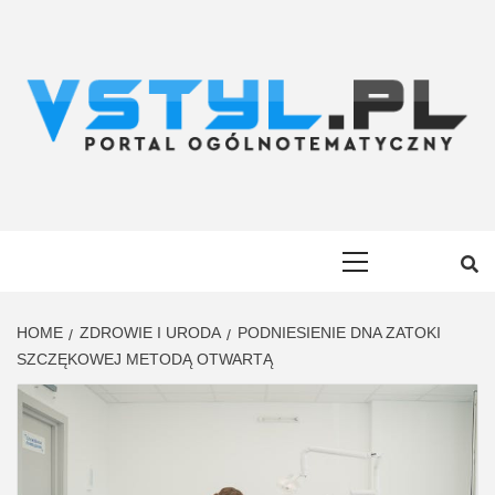
Skip
to
content
VSTYL.PL
OGÓLNOTEMATYCZNY PORTAL INFORMACYJNY
Primary
Menu
HOME
ZDROWIE I URODA
PODNIESIENIE DNA ZATOKI
SZCZĘKOWEJ METODĄ OTWARTĄ