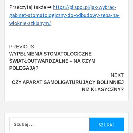
Przeczytaj także ➡
https://plispol.pl/jak-wybrac-
gabinet-stomatologiczny-do-odbudowy-zeba-na-
wloknie-szklanym/
Continue
PREVIOUS
WYPEŁNIENIA STOMATOLOGICZNE
Reading
ŚWIATŁOUTWARDZALNE – NA CZYM
POLEGAJĄ?
NEXT
CZY APARAT SAMOLIGATURUJĄCY BOLI MNIEJ
NIŻ KLASYCZNY?
Szukaj: