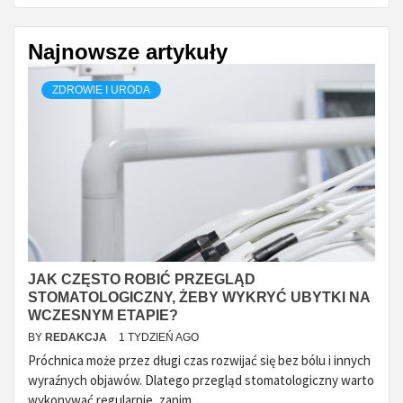
Najnowsze artykuły
ZDROWIE I URODA
JAK CZĘSTO ROBIĆ PRZEGLĄD
STOMATOLOGICZNY, ŻEBY WYKRYĆ UBYTKI NA
WCZESNYM ETAPIE?
BY
REDAKCJA
1 TYDZIEŃ AGO
Próchnica może przez długi czas rozwijać się bez bólu i innych
wyraźnych objawów. Dlatego przegląd stomatologiczny warto
wykonywać regularnie, zanim...