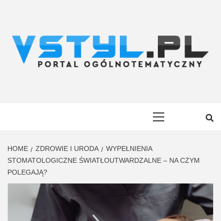
Skip
to
content
VSTYL.PL
OGÓLNOTEMATYCZNY PORTAL INFORMACYJNY
Primary
Menu
HOME
ZDROWIE I URODA
WYPEŁNIENIA
STOMATOLOGICZNE ŚWIATŁOUTWARDZALNE – NA CZYM
POLEGAJĄ?