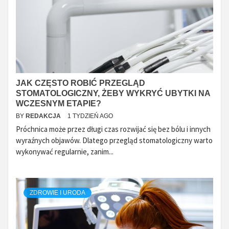
JAK CZĘSTO ROBIĆ PRZEGLĄD
STOMATOLOGICZNY, ŻEBY WYKRYĆ UBYTKI NA
WCZESNYM ETAPIE?
BY
REDAKCJA
1 TYDZIEŃ AGO
Próchnica może przez długi czas rozwijać się bez bólu i innych
wyraźnych objawów. Dlatego przegląd stomatologiczny warto
wykonywać regularnie, zanim...
ZDROWIE I URODA