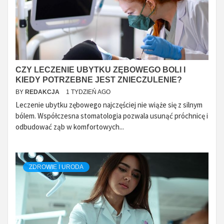
CZY LECZENIE UBYTKU ZĘBOWEGO BOLI I
KIEDY POTRZEBNE JEST ZNIECZULENIE?
BY
REDAKCJA
1 TYDZIEŃ AGO
Leczenie ubytku zębowego najczęściej nie wiąże się z silnym
bólem. Współczesna stomatologia pozwala usunąć próchnicę i
odbudować ząb w komfortowych...
ZDROWIE I URODA