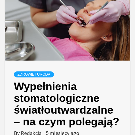
ZDROWIE I URODA
Wypełnienia
stomatologiczne
światłoutwardzalne
– na czym polegają?
By
Redakcja
5 miesięcy ago