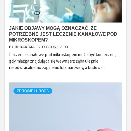
JAKIE OBJAWY MOGĄ OZNACZAĆ, ŻE
POTRZEBNE JEST LECZENIE KANAŁOWE POD
MIKROSKOPEM?
BY
REDAKCJA
2 TYGODNIE AGO
Leczenie kanałowe pod mikroskopem może być konieczne,
gdy miazga znajdująca się wewnątrz zęba ulegnie
nieodwracalnemu zapaleniu lub martwicy, a budowa...
ZDROWIE I URODA