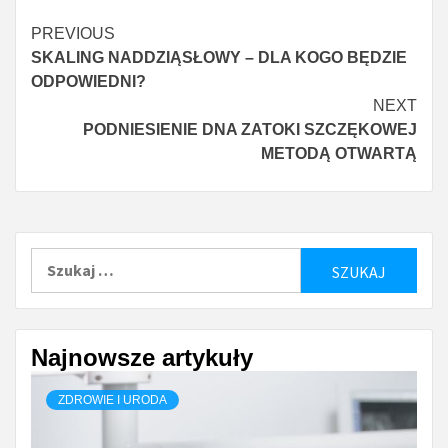
Continue
PREVIOUS
SKALING NADDZIĄSŁOWY – DLA KOGO BĘDZIE
Reading
ODPOWIEDNI?
NEXT
PODNIESIENIE DNA ZATOKI SZCZĘKOWEJ
METODĄ OTWARTĄ
Szukaj:
Najnowsze artykuły
ZDROWIE I URODA