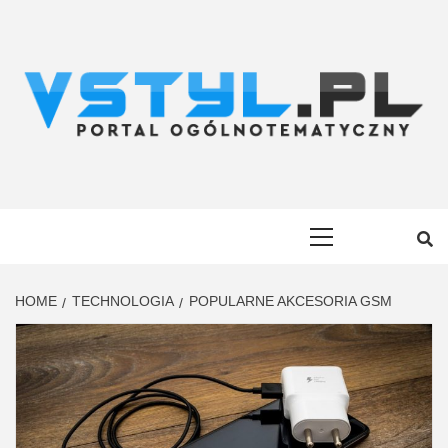
Skip
to
content
VSTYL.PL
OGÓLNOTEMATYCZNY PORTAL INFORMACYJNY
Primary
Menu
HOME
TECHNOLOGIA
POPULARNE AKCESORIA GSM