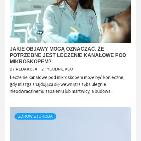
JAKIE OBJAWY MOGĄ OZNACZAĆ, ŻE
POTRZEBNE JEST LECZENIE KANAŁOWE POD
MIKROSKOPEM?
BY
REDAKCJA
2 TYGODNIE AGO
Leczenie kanałowe pod mikroskopem może być konieczne,
gdy miazga znajdująca się wewnątrz zęba ulegnie
nieodwracalnemu zapaleniu lub martwicy, a budowa...
ZDROWIE I URODA