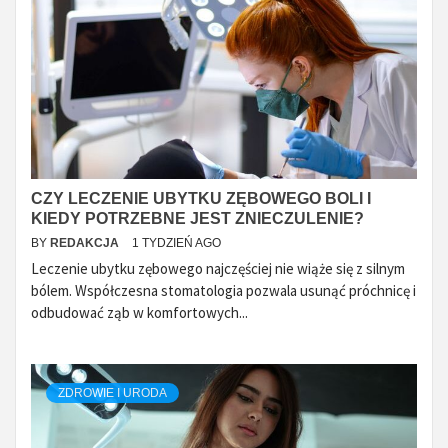
CZY LECZENIE UBYTKU ZĘBOWEGO BOLI I
KIEDY POTRZEBNE JEST ZNIECZULENIE?
BY
REDAKCJA
1 TYDZIEŃ AGO
Leczenie ubytku zębowego najczęściej nie wiąże się z silnym
bólem. Współczesna stomatologia pozwala usunąć próchnicę i
odbudować ząb w komfortowych...
ZDROWIE I URODA