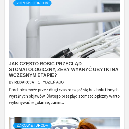
ZDROWIE I URODA
JAK CZĘSTO ROBIĆ PRZEGLĄD
STOMATOLOGICZNY, ŻEBY WYKRYĆ UBYTKI NA
WCZESNYM ETAPIE?
BY
REDAKCJA
1 TYDZIEŃ AGO
Próchnica może przez długi czas rozwijać się bez bólu i innych
wyraźnych objawów. Dlatego przegląd stomatologiczny warto
wykonywać regularnie, zanim...
ZDROWIE I URODA