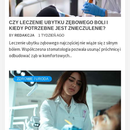
CZY LECZENIE UBYTKU ZĘBOWEGO BOLI I
KIEDY POTRZEBNE JEST ZNIECZULENIE?
BY
REDAKCJA
1 TYDZIEŃ AGO
Leczenie ubytku zębowego najczęściej nie wiąże się z silnym
bólem. Współczesna stomatologia pozwala usunąć próchnicę i
odbudować ząb w komfortowych...
ZDROWIE I URODA