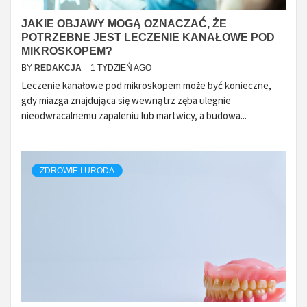
JAKIE OBJAWY MOGĄ OZNACZAĆ, ŻE
POTRZEBNE JEST LECZENIE KANAŁOWE POD
MIKROSKOPEM?
BY
REDAKCJA
1 TYDZIEŃ AGO
Leczenie kanałowe pod mikroskopem może być konieczne,
gdy miazga znajdująca się wewnątrz zęba ulegnie
nieodwracalnemu zapaleniu lub martwicy, a budowa...
ZDROWIE I URODA