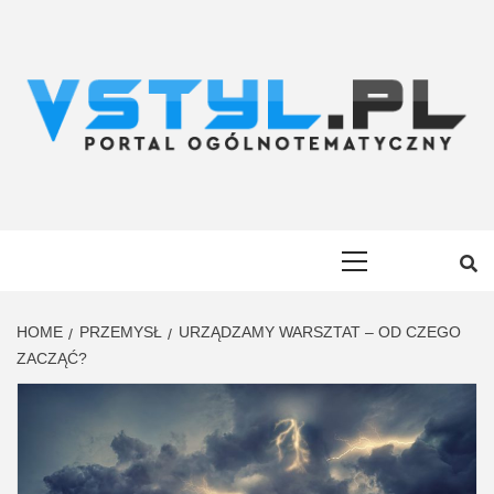
Skip
to
content
VSTYL.PL
OGÓLNOTEMATYCZNY PORTAL INFORMACYJNY
Primary
Menu
HOME
PRZEMYSŁ
URZĄDZAMY WARSZTAT – OD CZEGO
ZACZĄĆ?