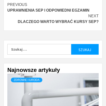
Continue
PREVIOUS
UPRAWNIENIA SEP I ODPOWIEDNI EGZAMIN
Reading
NEXT
DLACZEGO WARTO WYBRAĆ KURSY SEP?
Szukaj:
Najnowsze artykuły
ZDROWIE I URODA