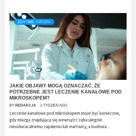
ZDROWIE I URODA
JAKIE OBJAWY MOGĄ OZNACZAĆ, ŻE
POTRZEBNE JEST LECZENIE KANAŁOWE POD
MIKROSKOPEM?
BY
REDAKCJA
1 TYDZIEŃ AGO
Leczenie kanałowe pod mikroskopem może być konieczne,
gdy miazga znajdująca się wewnątrz zęba ulegnie
nieodwracalnemu zapaleniu lub martwicy, a budowa...