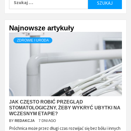
Najnowsze artykuły
ZDROWIE I URODA
JAK CZĘSTO ROBIĆ PRZEGLĄD
STOMATOLOGICZNY, ŻEBY WYKRYĆ UBYTKI NA
WCZESNYM ETAPIE?
BY
REDAKCJA
7 DNI AGO
Próchnica może przez długi czas rozwijać się bez bólu i innych