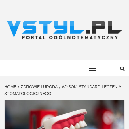
Skip
to
content
VSTYL.PL
OGÓLNOTEMATYCZNY PORTAL INFORMACYJNY
Primary
Menu
HOME
ZDROWIE I URODA
WYSOKI STANDARD LECZENIA
STOMATOLOGICZNEGO