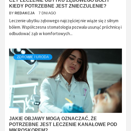
CZY LECZENIE UBYTKU ZĘBOWEGO BOLI I
KIEDY POTRZEBNE JEST ZNIECZULENIE?
BY
REDAKCJA
7 DNI AGO
Leczenie ubytku zębowego najczęściej nie wiąże się z silnym
bólem. Współczesna stomatologia pozwala usunąć próchnicę i
odbudować ząb w komfortowych...
ZDROWIE I URODA
JAKIE OBJAWY MOGĄ OZNACZAĆ, ŻE
POTRZEBNE JEST LECZENIE KANAŁOWE POD
MIKROSKOPEM?