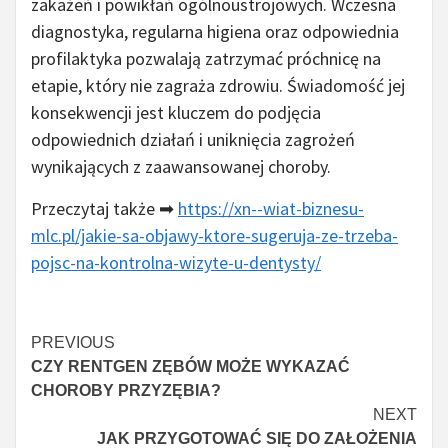
zakażeń i powikłań ogólnoustrojowych. Wczesna
diagnostyka, regularna higiena oraz odpowiednia
profilaktyka pozwalają zatrzymać próchnicę na
etapie, który nie zagraża zdrowiu. Świadomość jej
konsekwencji jest kluczem do podjęcia
odpowiednich działań i uniknięcia zagrożeń
wynikających z zaawansowanej choroby.
Przeczytaj także ➡
https://xn--wiat-biznesu-
mlc.pl/jakie-sa-objawy-ktore-sugeruja-ze-trzeba-
pojsc-na-kontrolna-wizyte-u-dentysty/
Continue
PREVIOUS
CZY RENTGEN ZĘBÓW MOŻE WYKAZAĆ
Reading
CHOROBY PRZYZĘBIA?
NEXT
JAK PRZYGOTOWAĆ SIĘ DO ZAŁOŻENIA