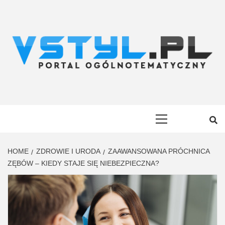
Skip
to
content
VSTYL.PL
OGÓLNOTEMATYCZNY PORTAL INFORMACYJNY
Primary
Menu
HOME
ZDROWIE I URODA
ZAAWANSOWANA PRÓCHNICA
ZĘBÓW – KIEDY STAJE SIĘ NIEBEZPIECZNA?