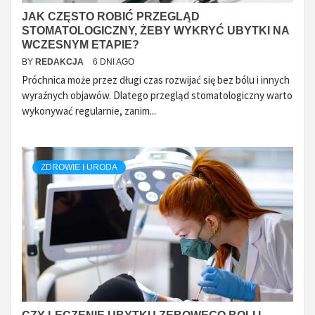
JAK CZĘSTO ROBIĆ PRZEGLĄD
STOMATOLOGICZNY, ŻEBY WYKRYĆ UBYTKI NA
WCZESNYM ETAPIE?
BY
REDAKCJA
6 DNI AGO
Próchnica może przez długi czas rozwijać się bez bólu i innych
wyraźnych objawów. Dlatego przegląd stomatologiczny warto
wykonywać regularnie, zanim...
ZDROWIE I URODA