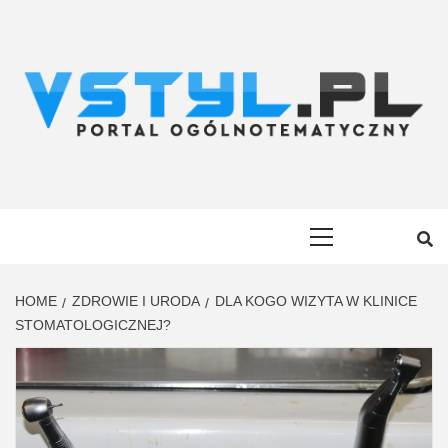
Skip
to
content
VSTYL.PL
OGÓLNOTEMATYCZNY PORTAL INFORMACYJNY
Primary
Menu
HOME
ZDROWIE I URODA
DLA KOGO WIZYTA W KLINICE
STOMATOLOGICZNEJ?