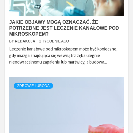
JAKIE OBJAWY MOGĄ OZNACZAĆ, ŻE
POTRZEBNE JEST LECZENIE KANAŁOWE POD
MIKROSKOPEM?
BY
REDAKCJA
2 TYGODNIE AGO
Leczenie kanałowe pod mikroskopem może być konieczne,
gdy miazga znajdująca się wewnątrz zęba ulegnie
nieodwracalnemu zapaleniu lub martwicy, a budowa...
ZDROWIE I URODA