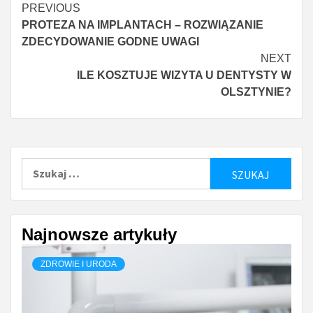
Continue
PREVIOUS
PROTEZA NA IMPLANTACH – ROZWIĄZANIE
Reading
ZDECYDOWANIE GODNE UWAGI
NEXT
ILE KOSZTUJE WIZYTA U DENTYSTY W
OLSZTYNIE?
Szukaj:
Najnowsze artykuły
ZDROWIE I URODA