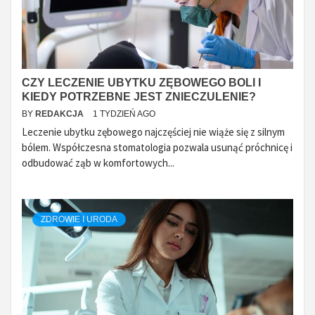
CZY LECZENIE UBYTKU ZĘBOWEGO BOLI I
KIEDY POTRZEBNE JEST ZNIECZULENIE?
BY
REDAKCJA
1 TYDZIEŃ AGO
Leczenie ubytku zębowego najczęściej nie wiąże się z silnym
bólem. Współczesna stomatologia pozwala usunąć próchnicę i
odbudować ząb w komfortowych...
ZDROWIE I URODA