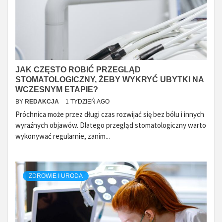
JAK CZĘSTO ROBIĆ PRZEGLĄD
STOMATOLOGICZNY, ŻEBY WYKRYĆ UBYTKI NA
WCZESNYM ETAPIE?
BY
REDAKCJA
1 TYDZIEŃ AGO
Próchnica może przez długi czas rozwijać się bez bólu i innych
wyraźnych objawów. Dlatego przegląd stomatologiczny warto
wykonywać regularnie, zanim...
ZDROWIE I URODA